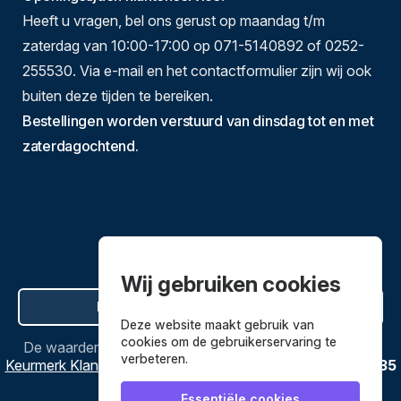
Heeft u vragen, bel ons gerust op maandag t/m
zaterdag van 10:00-17:00 op 071-5140892 of 0252-
255530. Via e-mail en het contactformulier zijn wij ook
buiten deze tijden te bereiken.
Bestellingen worden verstuurd van dinsdag tot en met
zaterdagochtend.
Wij gebruiken cookies
Hier de overeenkomst ontbinden
Deze website maakt gebruik van
cookies om de gebruikerservaring te
De waardering van
Bestekenpannen.nl
bij
Webwinkel
verbeteren.
Keurmerk Klantbeoordelingen
is
9.8
/
10
gebaseerd op
3635
reviews.
Essentiële cookies