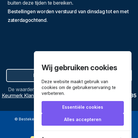
buiten deze tijden te bereiken.
Bestellingen worden verstuurd van dinsdag tot en met
zaterdagochtend.
Wij gebruiken cookies
Hier de overeenkomst ontbinden
Deze website maakt gebruik van
cookies om de gebruikerservaring te
De waardering van
Bestekenpannen.nl
bij
Webwinkel
verbeteren.
Keurmerk Klantbeoordelingen
is
9.8
/
10
gebaseerd op
3635
reviews.
Essentiële cookies
© Bestekenpannen.nl 2026
een webshop van
Alles accepteren
Veilig betalen met