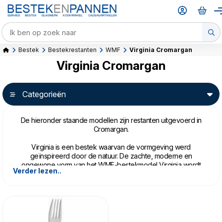
Bestek
Bestekrestanten
WMF
Virginia Cromargan
Virginia Cromargan
Categorieën
De hieronder staande modellen zijn restanten uitgevoerd in
Cromargan.
Virginia is een bestek waarvan de vormgeving werd
geïnspireerd door de natuur. De zachte, moderne en
ongewone vorm van het WMF-bestekmodel Virginia wordt
Verder lezen..
geaccentueerd door het matte opervlak. Een bestek met
tegenstellingen. Zachte rondingen komen samen met
asymmetrische lijnen. Gematteerde oppervlakken zetten zich
af tegen de gepolijste delen. Vloeiende overgangen maken
het bestek Virginia tot een harmonisch vormenspel.