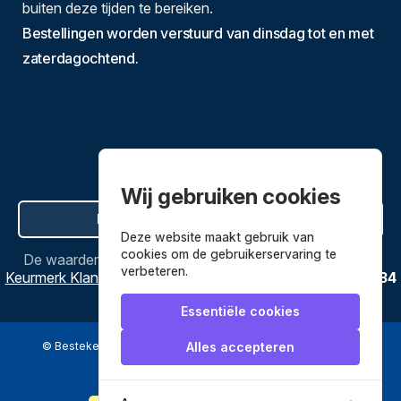
buiten deze tijden te bereiken.
Bestellingen worden verstuurd van dinsdag tot en met
zaterdagochtend.
Wij gebruiken cookies
Hier de overeenkomst ontbinden
Deze website maakt gebruik van
cookies om de gebruikerservaring te
De waardering van
Bestekenpannen.nl
bij
Webwinkel
verbeteren.
Keurmerk Klantbeoordelingen
is
9.8
/
10
gebaseerd op
3634
reviews.
Essentiële cookies
© Bestekenpannen.nl 2026
een webshop van
Alles accepteren
Veilig betalen met