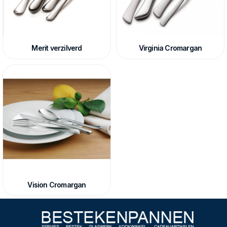
Merit verzilverd
Virginia Cromargan
Vision Cromargan