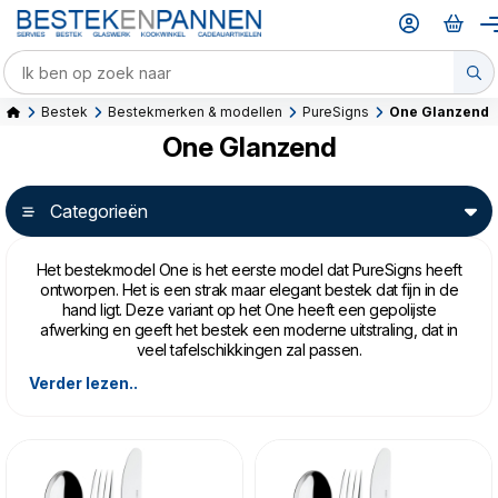
Bestek
Bestekmerken & modellen
PureSigns
One Glanzend
One Glanzend
Categorieën
Het bestekmodel One is het eerste model dat PureSigns heeft
ontworpen. Het is een strak maar elegant bestek dat fijn in de
hand ligt. Deze variant op het One heeft een gepolijste
afwerking en geeft het bestek een moderne uitstraling, dat in
veel tafelschikkingen zal passen.
Verder lezen..
Het mes van dit model is een zogenaamd holheft-mes. Dat wil
zeggen dat het lemmet van messenstaal is gemaakt, waardoor
de messen lang scherp blijven. Dit lemmet is ingezet in een hol
roestvrijstalen heft.
One is uitgevoerd in glanzend roestvrijstaal, en kan in de