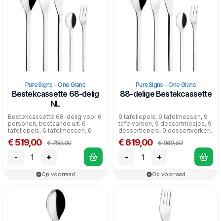
PureSigns - One Glans
PureSigns - One Glans
Bestekcassette 68-delig
88-delige Bestekcassette
NL
Bestekcassette 68-delig voor 6
9 tafellepels, 9 tafelmessen, 9
personen, bestaande uit: 6
tafelvorken, 9 dessertmesjes, 9
tafellepels, 6 tafelmessen, 6
dessertlepels, 9 dessertvorken,
tafelvorken, 6 d...
9 espress...
€ 519,00
€ 619,00
€ 750,00
€ 969,50
-
+
-
+
Op voorraad
Op voorraad