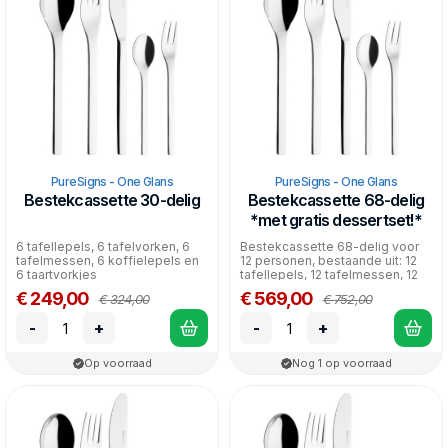
vaatwasser.
PureSigns - One Glans
PureSigns - One Glans
Bestekcassette 30-delig
Bestekcassette 68-delig
*met gratis dessertset!*
6 tafellepels, 6 tafelvorken, 6
Bestekcassette 68-delig voor
tafelmessen, 6 koffielepels en
12 personen, bestaande uit: 12
6 taartvorkjes
tafellepels, 12 tafelmessen, 12
tafelvorken,...
€ 249,00
€ 569,00
€ 324,00
€ 752,00
-
+
-
+
Op voorraad
Nog 1 op voorraad