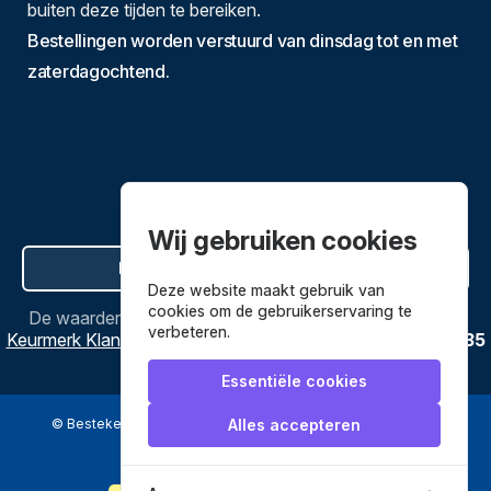
buiten deze tijden te bereiken.
Bestellingen worden verstuurd van dinsdag tot en met
zaterdagochtend.
Wij gebruiken cookies
Hier de overeenkomst ontbinden
Deze website maakt gebruik van
cookies om de gebruikerservaring te
De waardering van
Bestekenpannen.nl
bij
Webwinkel
verbeteren.
Keurmerk Klantbeoordelingen
is
9.8
/
10
gebaseerd op
3635
reviews.
Essentiële cookies
© Bestekenpannen.nl 2026
een webshop van
Alles accepteren
Veilig betalen met