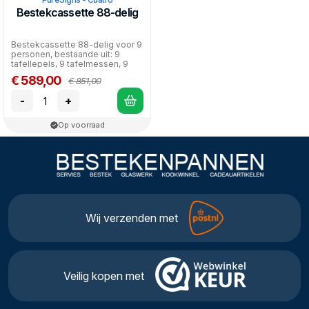
Bestekcassette 88-delig
Bestekcassette 88-delig voor 9
personen, bestaande uit: 9
tafellepels, 9 tafelmessen, 9
tafelvorken, 9 d...
€ 589,00
€ 851,00
-
+
Op voorraad
Wij verzenden met
Veilig kopen met