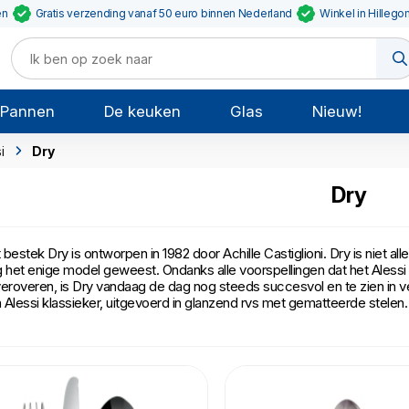
en
Gratis verzending vanaf 50 euro binnen Nederland
Winkel in Hillego
Pannen
De keuken
Glas
Nieuw!
i
Dry
Dry
 bestek Dry is ontworpen in 1982 door Achille Castiglioni. Dry is niet a
g het enige model geweest. Ondanks alle voorspellingen dat het Aless
veroveren, is Dry vandaag de dag nog steeds succesvol en te zien in ve
 Alessi klassieker, uitgevoerd in glanzend rvs met gematteerde stelen.