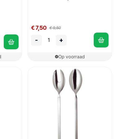
€ 7,50
€ 9,50
-
+
d
Op voorraad