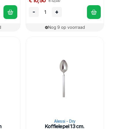
€ 10,50
€ 12,00
-
+
d
Nog 9 op voorraad
Alessi - Dry
m
Koffielepel 13 cm.