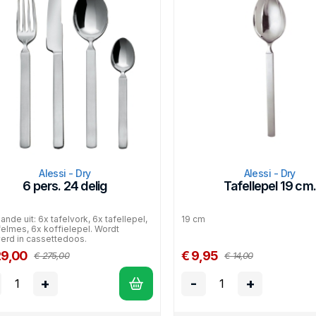
Alessi - Dry
Alessi - Dry
6 pers. 24 delig
Tafellepel 19 cm.
ande uit: 6x tafelvork, 6x tafellepel,
19 cm
felmes, 6x koffielepel. Wordt
erd in cassettedoos.
29,00
€ 9,95
€ 275,00
€ 14,00
+
-
+