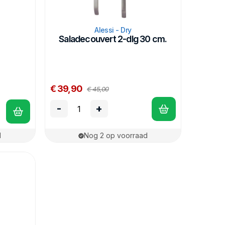
Alessi - Dry
Saladecouvert 2-dlg 30 cm.
€ 39,90
€ 45,00
-
+
d
Nog 2 op voorraad