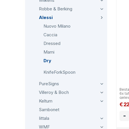
Wilkens
Robbe & Berking
Alessi
Nuovo Milano
Caccia
Dressed
Mami
Dry
KnifeForkSpoon
PureSigns
Besta
Villeroy & Boch
6x ta
gelev
Keltum
€ 2
Sambonet
-
Iittala
WMF