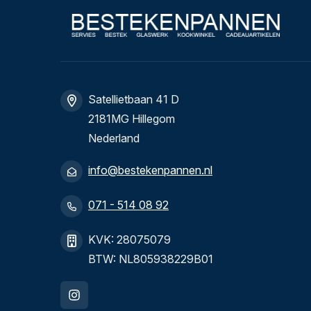
Satellietbaan 41 D
2181MG Hillegom
Nederland
info@bestekenpannen.nl
071 - 514 08 92
KVK: 28075079
BTW: NL805938229B01