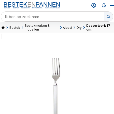
Bestekmerken &
Dessertvork 17
Bestek
Alessi
Dry
modellen
cm.