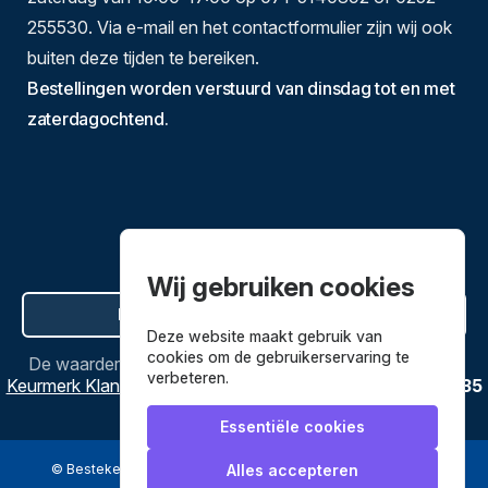
255530. Via e-mail en het contactformulier zijn wij ook
buiten deze tijden te bereiken.
Bestellingen worden verstuurd van dinsdag tot en met
zaterdagochtend.
Wij gebruiken cookies
Hier de overeenkomst ontbinden
Deze website maakt gebruik van
cookies om de gebruikerservaring te
De waardering van
Bestekenpannen.nl
bij
Webwinkel
verbeteren.
Keurmerk Klantbeoordelingen
is
9.8
/
10
gebaseerd op
3635
reviews.
Essentiële cookies
© Bestekenpannen.nl 2026
een webshop van
Alles accepteren