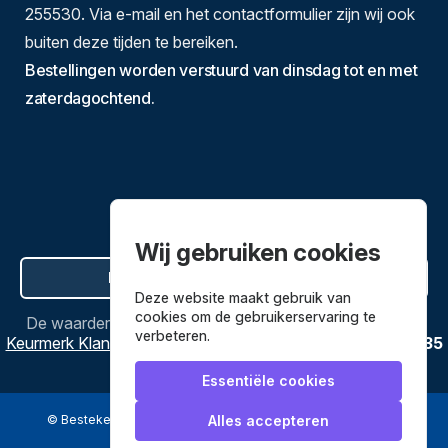
255530. Via e-mail en het contactformulier zijn wij ook
buiten deze tijden te bereiken.
Bestellingen worden verstuurd van dinsdag tot en met
zaterdagochtend.
Wij gebruiken cookies
Hier de overeenkomst ontbinden
Deze website maakt gebruik van
cookies om de gebruikerservaring te
De waardering van
Bestekenpannen.nl
bij
Webwinkel
verbeteren.
Keurmerk Klantbeoordelingen
is
9.8
/
10
gebaseerd op
3635
reviews.
Essentiële cookies
© Bestekenpannen.nl 2026
een webshop van
Alles accepteren