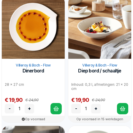
Villeroy & Boch - Flow
Villeroy & Boch - Flow
Dinerbord
Diep bord / schaaltje
28 x 27 cm
Inhoud: 0,3 l, afmetingen: 21 x 20
cm
€ 19,90
€ 19,90
€ 24,90
€ 24,90
-
+
-
+
Op voorraad
Op voorraad in 15 werkdagen