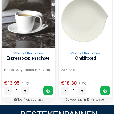
Villeroy & Boch - Flow
Villeroy & Boch - Flow
Espressokop en schotel
Ontbijtbord
Inhoud: 0,1 l, schotel 14 x 12 cm
23 x 22 cm
€ 13,95
€ 18,30
€ 31,90
€ 22,90
-
+
-
+
Nog 4 op voorraad
Op voorraad in 15 werkdagen