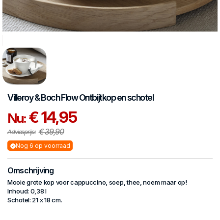
Villeroy & Boch
Flow
Ontbijtkop en schotel
€ 14,95
Nu:
€ 39,90
Adviesprijs:
Nog 6 op voorraad
Omschrijving
Mooie grote kop voor cappuccino, soep, thee, noem maar op!
Inhoud: 0,38 l
Schotel: 21 x 18 cm.