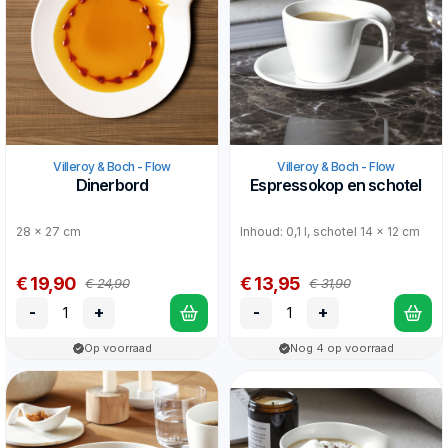
Villeroy & Boch - Flow
Villeroy & Boch - Flow
Dinerbord
Espressokop en schotel
28 x 27 cm
Inhoud: 0,1 l, schotel 14 x 12 cm
€ 19,90
€ 13,95
€ 24,90
€ 31,90
-
+
-
+
Op voorraad
Nog 4 op voorraad