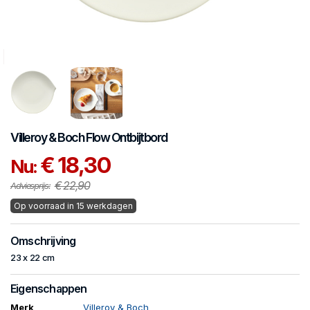
Villeroy & Boch
Flow
Ontbijtbord
€ 18,30
Nu:
€ 22,90
Adviesprijs:
Op voorraad in 15 werkdagen
Omschrijving
23 x 22 cm
Eigenschappen
Merk
Villeroy & Boch