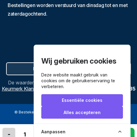
Bestellingen worden verstuurd van dinsdag tot en met
zaterdagochtend.
Wij gebruiken cookies
Hier de overeenkomst ontbinden
Deze website maakt gebruik van
cookies om de gebruikerservaring te
De waardering van
Bestekenpannen.nl
bij
Webwinkel
verbeteren.
Keurmerk Klantbeoordelingen
is
9.8
/
10
gebaseerd op
3635
reviews.
Essentiële cookies
© Bestekenpannen.nl 2026
een webshop van
Alles accepteren
Veilig betalen met
Aanpassen
-
+
In winkelmandje leggen