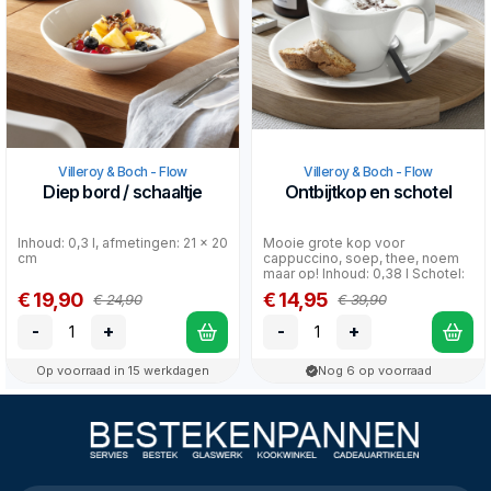
Villeroy & Boch - Flow
Villeroy & Boch - Flow
Diep bord / schaaltje
Ontbijtkop en schotel
Inhoud: 0,3 l, afmetingen: 21 x 20
Mooie grote kop voor
cm
cappuccino, soep, thee, noem
maar op! Inhoud: 0,38 l Schotel:
21 x 18 cm.
€ 19,90
€ 14,95
€ 24,90
€ 39,90
-
+
-
+
Op voorraad in 15 werkdagen
Nog 6 op voorraad