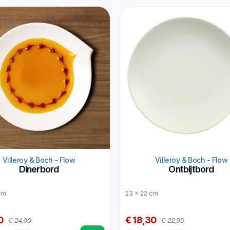
Villeroy & Boch - Flow
Villeroy & Boch - Flow
Dinerbord
Ontbijtbord
cm
23 x 22 cm
0
€ 18,30
€ 24,90
€ 22,90