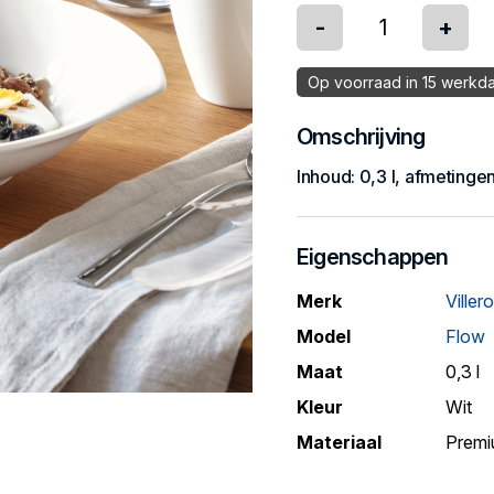
-
+
Op voorraad in 15 werkd
Omschrijving
Inhoud: 0,3 l, afmetinge
Eigenschappen
Merk
Viller
Model
Flow
Maat
0,3 l
Kleur
Wit
Materiaal
Premi