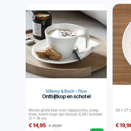
Villeroy & Boch - Flow
Ontbijtkop en schotel
Mooie grote kop voor cappuccino, soep,
28 x 27 
thee, noem maar op! Inhoud: 0,38 l Schotel:
21 x 18 cm.
€ 14,95
€ 19,9
€ 39,90