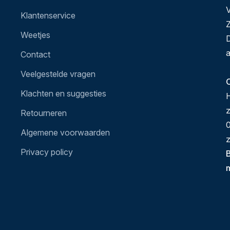
V
Klantenservice
Z
Weetjes
D
a
Contact
Veelgestelde vragen
O
Klachten en suggesties
H
Retourneren
0
Algemene voorwaarden
z
Privacy policy
B