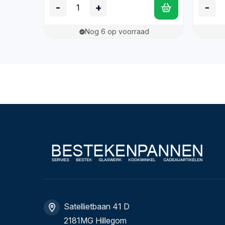
-
+
-
Nog 6 op voorraad
Satellietbaan 41 D
2181MG Hillegom