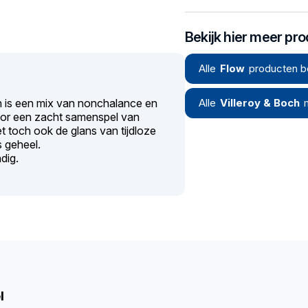
Bekijk hier meer pr
Alle
Flow
producten b
 is een mix van nonchalance en
Alle
Villeroy & Boch
oor een zacht samenspel van
t toch ook de glans van tijdloze
 geheel.
dig.
l