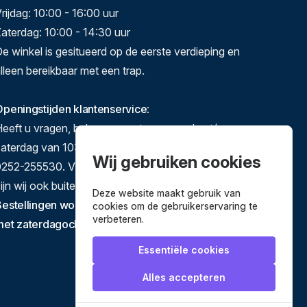
rijdag: 10:00 - 16:00 uur
aterdag: 10:00 - 14:30 uur
e winkel is gesitueerd op de eerste verdieping en
lleen bereikbaar met een trap.
peningstijden klantenservice
:
eeft u vragen, bel ons gerust op maandag t/m
zaterdag van 10:00-17:00 op 071-5140892 of
Wij gebruiken cookies
252-255530. Via e-mail en het contactformulier
ijn wij ook buiten deze tijden te bereiken.
Deze website maakt gebruik van
estellingen worden verstuurd van dinsdag tot en
cookies om de gebruikerservaring te
verbeteren.
met zaterdagochtend.
Essentiële cookies
Alles accepteren