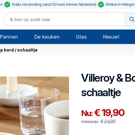
en
Gratis verzending vanaf 50 euro binnen Nederland
Winkel in Hillego
Pannen
De keuken
Glas
Nieuw!
p bord / schaaltje
Villeroy & B
schaaltje
€ 19,90
Nu:
€ 24,90
Adviesprijs: