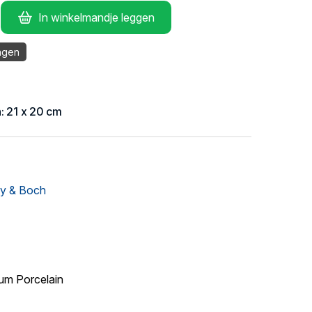
In winkelmandje leggen
agen
n: 21 x 20 cm
oy & Boch
um Porcelain