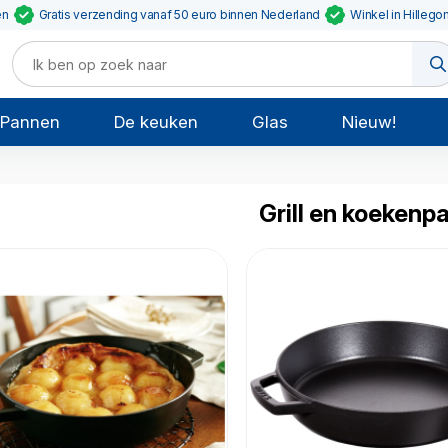
en
Gratis verzending vanaf 50 euro binnen Nederland
Winkel in Hillego
Pannen
De keuken
Glas
Nieuw!
Grill en koekenp