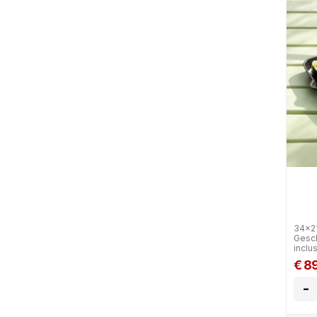
34x21
Gesch
inclu
€ 8
-