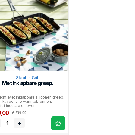
Staub - Grill
Met inklapbare greep.
cm. Met inklapbare siliconen greep.
ikt voor alle warmtebronnen,
sief inductie en oven.
9,00
€ 139,00
+