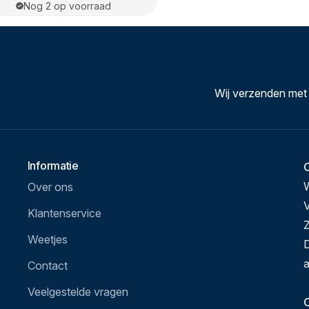
Nog 2 op voorraad
Wij verzenden met
Informatie
Over ons
V
Klantenservice
Z
Weetjes
D
a
Contact
Veelgestelde vragen
O