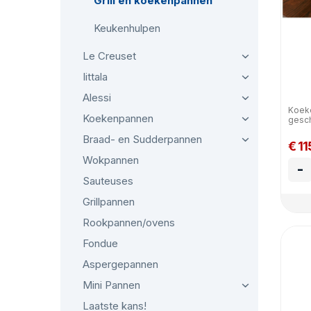
Grill en koekenpannen
Keukenhulpen
Le Creuset
Iittala
Alessi
Koeke
Koekenpannen
gesch
Braad- en Sudderpannen
€ 11
Wokpannen
-
Sauteuses
Grillpannen
Rookpannen/ovens
Fondue
Aspergepannen
Mini Pannen
Laatste kans!