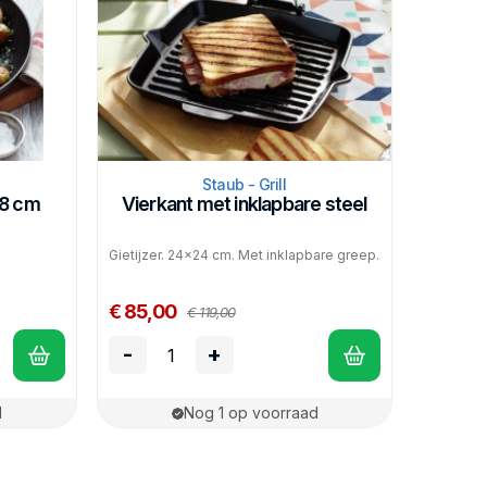
Staub - Grill
28 cm
Vierkant met inklapbare steel
Gietijzer. 24x24 cm. Met inklapbare greep.
€ 85,00
€ 119,00
-
+
d
Nog 1 op voorraad