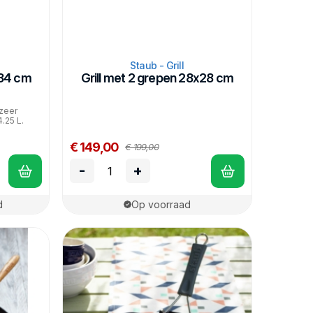
Staub - Grill
 34 cm
Grill met 2 grepen 28x28 cm
zeer
.25 L.
€ 149,00
€ 199,00
-
+
d
Op voorraad