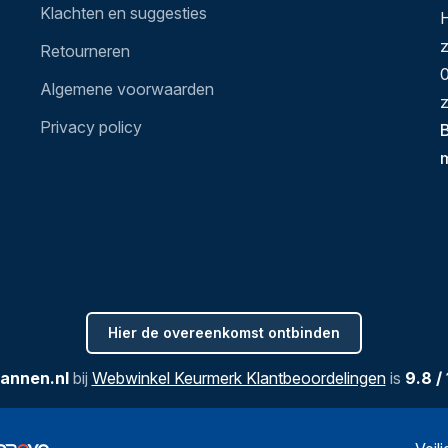
Klachten en suggesties
H
Retourneren
0
Algemene voorwaarden
z
Privacy policy
B
Hier de overeenkomst ontbinden
annen.nl
bij
Webwinkel Keurmerk Klantbeoordelingen
is
9.8
/