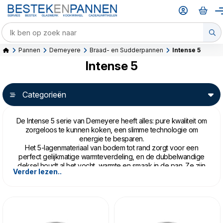
Pannen
Demeyere
Braad- en Sudderpannen
Intense 5
Intense 5
Categorieën
De Intense 5 serie van Demeyere heeft alles: pure kwaliteit om
zorgeloos te kunnen koken, een slimme technologie om
energie te besparen.
Het 5-lagenmateriaal van bodem tot rand zorgt voor een
perfect gelijkmatige warmteverdeling, en de dubbelwandige
deksel houdt al het vocht, warmte en smaak in de pan. Ze zijn
Verder lezen..
dichtgelast waardoor het deel tussen de wanden als isolator
optreedt waardoor het voedsel hierdoor langer warm worden
gehouden. De grepen zijn stevig gelast en zo kunnen er geen
etensresten tussen de pan en greep komen te zitten.
De onverslaanbare combinatie van het meerlagenmateriaal en
de deksels samen doet water sneller koken, en zorgen dat je