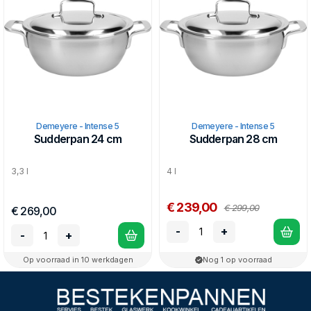
het gas of je inductieplaat veel minder hoog hoeft te zetten.
De Silvinox® afwerking houdt de pan blijvend zilverwit, en
makkelijk schoon te maken.
Demeyere maakt de Intense 5 serie in België, en geeft 30 jaar
garantie.
Demeyere - Intense 5
Demeyere - Intense 5
Sudderpan 24 cm
Sudderpan 28 cm
3,3 l
4 l
€ 239,00
€ 299,00
€ 269,00
-
+
-
+
Op voorraad in 10 werkdagen
Nog 1 op voorraad