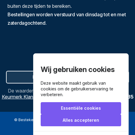
buiten deze tijden te bereiken.
Bestellingen worden verstuurd van dinsdag tot en met
zaterdagochtend.
Wij gebruiken cookies
Hier de overeenkomst ontbinden
Deze website maakt gebruik van
cookies om de gebruikerservaring te
De waardering van
Bestekenpannen.nl
bij
Webwinkel
verbeteren.
Keurmerk Klantbeoordelingen
is
9.8
/
10
gebaseerd op
3635
reviews.
Essentiële cookies
© Bestekenpannen.nl 2026
een webshop van
Alles accepteren
Veilig betalen met