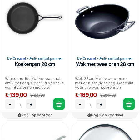
Le Creuset - Anti-aanbakpannen
Le Creuset - Anti-aanbakpannen
Koekenpan 28 cm
Wok met twee oren 28 cm
Winkelmodel. Koekenpan met
Wok 28cm Met twee oren en
antikleeflaag. Geschikt voor alle
met een antikleeflaag. Geschikt
warmtebronnen inclusief
voor alle warmtebronnen
inductie.
inclusief inductie.
€ 139,00
€ 169,00
€ 165,00
€ 209,00
-
+
-
+
Nog 1 op voorraad
Nog 2 op voorraad