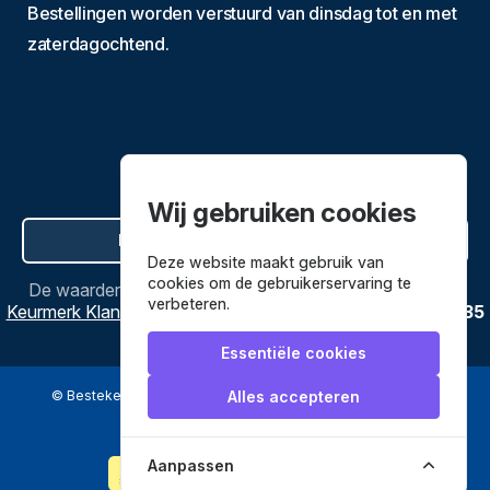
Bestellingen worden verstuurd van dinsdag tot en met
zaterdagochtend.
Wij gebruiken cookies
Hier de overeenkomst ontbinden
Deze website maakt gebruik van
cookies om de gebruikerservaring te
De waardering van
Bestekenpannen.nl
bij
Webwinkel
verbeteren.
Keurmerk Klantbeoordelingen
is
9.8
/
10
gebaseerd op
3635
reviews.
Essentiële cookies
© Bestekenpannen.nl 2026
een webshop van
Alles accepteren
Veilig betalen met
Aanpassen