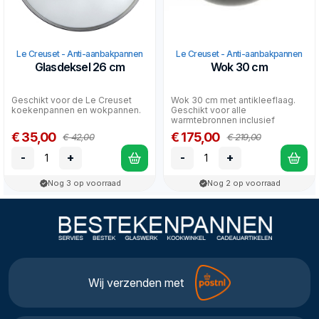
Le Creuset - Anti-aanbakpannen
Le Creuset - Anti-aanbakpannen
Glasdeksel 26 cm
Wok 30 cm
Geschikt voor de Le Creuset
Wok 30 cm met antikleeflaag.
koekenpannen en wokpannen.
Geschikt voor alle
warmtebronnen inclusief
inductie.
€ 35,00
€ 175,00
€ 42,00
€ 219,00
-
+
-
+
Nog 3 op voorraad
Nog 2 op voorraad
Wij verzenden met