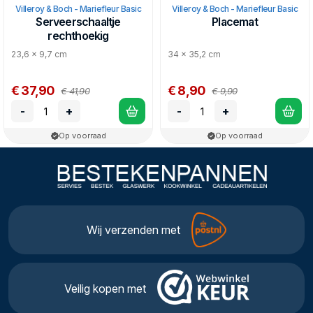
Villeroy & Boch - Mariefleur Basic
Villeroy & Boch - Mariefleur Basic
Serveerschaaltje
Placemat
rechthoekig
23,6 x 9,7 cm
34 x 35,2 cm
€ 37,90
€ 8,90
€ 41,90
€ 9,90
-
+
-
+
Op voorraad
Op voorraad
Wij verzenden met
Veilig kopen met