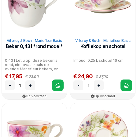
Villeroy & Boch - Mariefleur Basic
Villeroy & Boch - Mariefleur Basic
Beker 0,43 l *rond model*
Koffiekop en schotel
0,43 l Let u op: deze beker is
Inhoud: 0,25 l, schotel 16 cm
rond, niet ovaal zoals de
overige Mariefleur bekers, en
heeft ook geen...
€ 17,95
€ 24,90
€ 23,90
€ 37,90
-
+
-
+
Op voorraad
Op voorraad