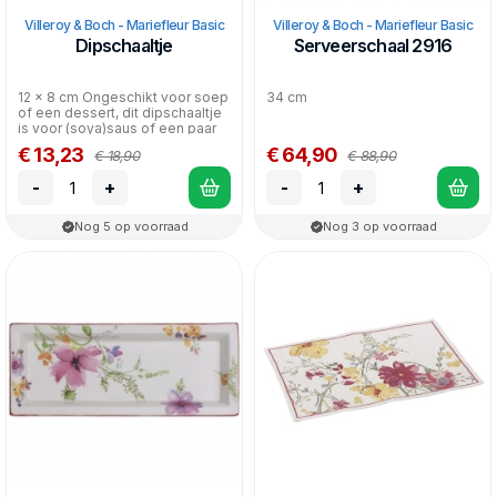
Villeroy & Boch - Mariefleur Basic
Villeroy & Boch - Mariefleur Basic
Dipschaaltje
Serveerschaal 2916
12 x 8 cm Ongeschikt voor soep
34 cm
of een dessert, dit dipschaaltje
is voor (soya)saus of een paar
olijfje...
€ 13,23
€ 64,90
€ 18,90
€ 88,90
-
+
-
+
Nog 5 op voorraad
Nog 3 op voorraad