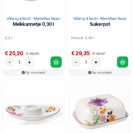
Villeroy & Boch - Mariefleur Basic
Villeroy & Boch - Mariefleur Basic
Melkkannetje 0,30 l
Suikerpot
0,3 l
Inhoud: 0,45 l
€ 25,20
€ 29,35
€ 36,90
€ 41,90
-
+
-
+
Op voorraad
Op voorraad