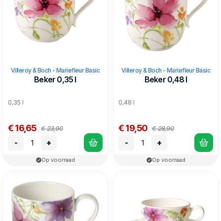
Villeroy & Boch - Mariefleur Basic
Villeroy & Boch - Mariefleur Basic
Beker 0,35 l
Beker 0,48 l
0,35 l
0,48 l
€ 16,65
€ 19,50
€ 23,90
€ 28,90
-
+
-
+
Op voorraad
Op voorraad