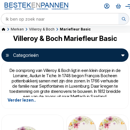
Merken
Villeroy & Boch
Mariefleur Basic
Villeroy & Boch Mariefleur Basic
Categorieën
De oorsprong van Villeroy & Boch ligt in een klein dorpje in de
Lorraine, Audun le Tiche. In 1748 begon François Bocheen
pottenbakkerij samen met zijn drie zonen. In 1766 verhuisde
de familie naar Septfontaines in Luxemburg. Daar kregen te
toestemming om grote steenovens te bouwen. In 1812 breidde
een van de zoons uit naar Mettlach in Saarland.
Verder lezen..
In 1784 werd Nicholas Villeroy eigenaar van een faience
fabriek in Wallerfangen. Dit type aardewerk werd geglazuurd
met een ondoorzichtige witte laag om het op Chinees
porselein te doen lijken.
In 1836 gingen de twee bedrijven samen verder en kreeg
de nieuwe firma de naam Villeroy & Boch. Sindsdien