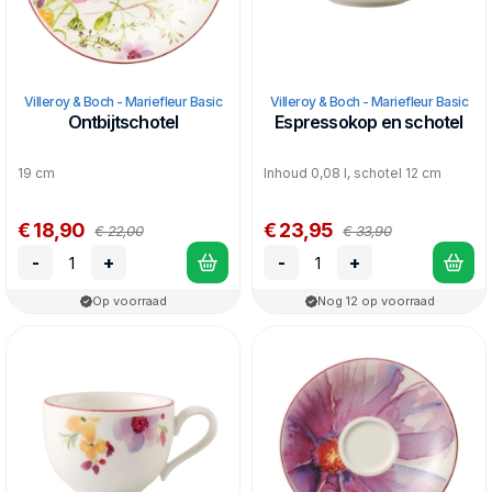
Villeroy & Boch - Mariefleur Basic
Villeroy & Boch - Mariefleur Basic
Ontbijtschotel
Espressokop en schotel
19 cm
Inhoud 0,08 l, schotel 12 cm
€ 18,90
€ 23,95
€ 22,00
€ 33,90
-
+
-
+
Op voorraad
Nog 12 op voorraad