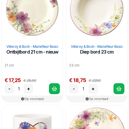
Villeroy & Boch - Mariefleur Basic
Villeroy & Boch - Mariefleur Basic
Ontbijtbord 21 cm - nieuw
Diep bord 23 cm
21 cm
23 cm
€ 17,25
€ 18,75
€ 25,90
€ 27,90
-
+
-
+
Op voorraad
Op voorraad