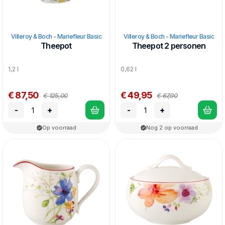
Villeroy & Boch - Mariefleur Basic
Villeroy & Boch - Mariefleur Basic
Theepot
Theepot 2 personen
1,2 l
0,62 l
€ 87,50
€ 49,95
€ 125,00
€ 67,90
-
+
-
+
Op voorraad
Nog 2 op voorraad