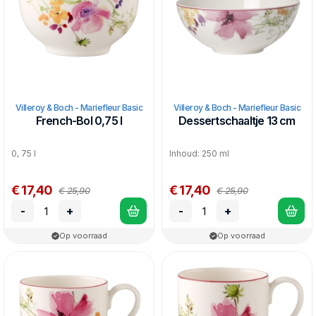
Villeroy & Boch - Mariefleur Basic
Villeroy & Boch - Mariefleur Basic
French-Bol 0,75 l
Dessertschaaltje 13 cm
0, 75 l
Inhoud: 250 ml
€ 17,40
€ 17,40
€ 25,90
€ 25,90
-
+
-
+
Op voorraad
Op voorraad