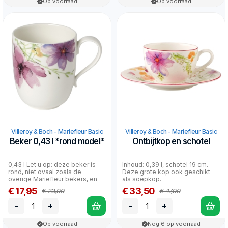
Op voorraad
Op voorraad
Villeroy & Boch - Mariefleur Basic
Villeroy & Boch - Mariefleur Basic
Beker 0,43 l *rond model*
Ontbijtkop en schotel
0,43 l Let u op: deze beker is
Inhoud: 0,39 l, schotel 19 cm.
rond, niet ovaal zoals de
Deze grote kop ook geschikt
overige Mariefleur bekers, en
als soepkop.
heeft ook geen...
€ 17,95
€ 33,50
€ 23,90
€ 47,90
-
+
-
+
Op voorraad
Nog 6 op voorraad