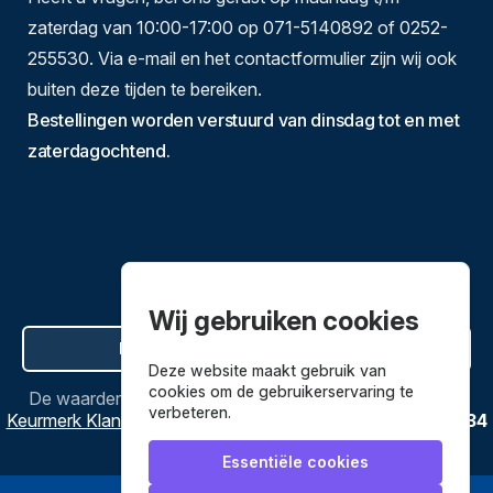
zaterdag van 10:00-17:00 op 071-5140892 of 0252-
255530. Via e-mail en het contactformulier zijn wij ook
buiten deze tijden te bereiken.
Bestellingen worden verstuurd van dinsdag tot en met
zaterdagochtend.
Wij gebruiken cookies
Hier de overeenkomst ontbinden
Deze website maakt gebruik van
cookies om de gebruikerservaring te
De waardering van
Bestekenpannen.nl
bij
Webwinkel
verbeteren.
Keurmerk Klantbeoordelingen
is
9.8
/
10
gebaseerd op
3634
reviews.
Essentiële cookies