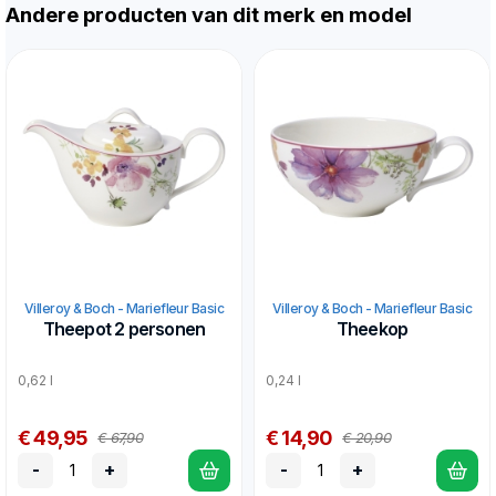
Andere producten van dit merk en model
Villeroy & Boch - Mariefleur Basic
Villeroy & Boch - Mariefleur Basic
Theepot 2 personen
Theekop
0,62 l
0,24 l
€ 49,95
€ 14,90
€ 67,90
€ 20,90
-
+
-
+