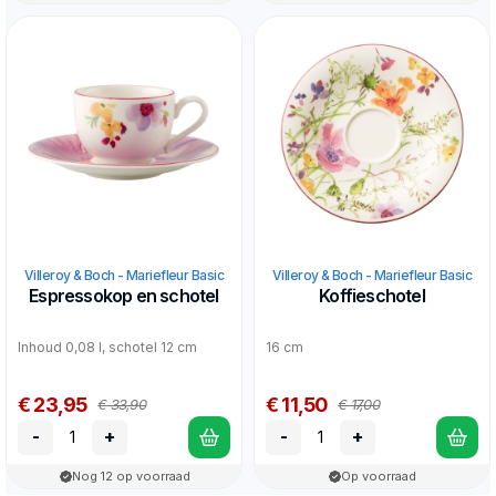
Villeroy & Boch - Mariefleur Basic
Villeroy & Boch - Mariefleur Basic
Espressokop en schotel
Koffieschotel
Inhoud 0,08 l, schotel 12 cm
16 cm
€ 23,95
€ 11,50
€ 33,90
€ 17,00
-
+
-
+
Nog 12 op voorraad
Op voorraad