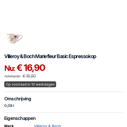
Villeroy & Boch
Mariefleur Basic
Espressokop
€ 16,90
Nu:
€ 18,90
Adviesprijs:
Op voorraad in 10 werkdagen
Omschrijving
0,08 l
Eigenschappen
Merk
Villeroy & Boch