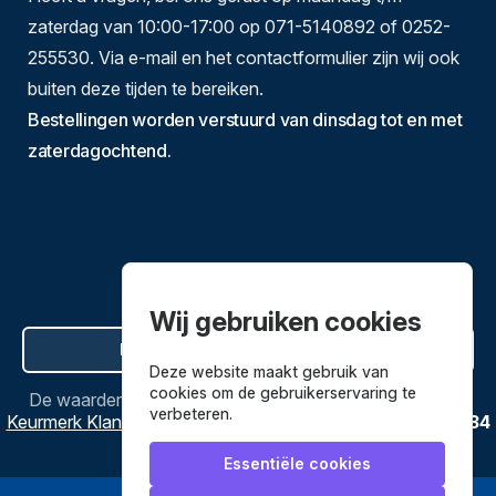
zaterdag van 10:00-17:00 op 071-5140892 of 0252-
255530. Via e-mail en het contactformulier zijn wij ook
buiten deze tijden te bereiken.
Bestellingen worden verstuurd van dinsdag tot en met
zaterdagochtend.
Wij gebruiken cookies
Hier de overeenkomst ontbinden
Deze website maakt gebruik van
cookies om de gebruikerservaring te
De waardering van
Bestekenpannen.nl
bij
Webwinkel
verbeteren.
Keurmerk Klantbeoordelingen
is
9.8
/
10
gebaseerd op
3634
reviews.
Essentiële cookies