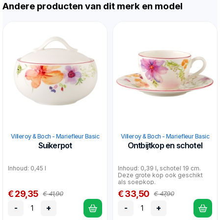
Andere producten van dit merk en model
Villeroy & Boch - Mariefleur Basic
Villeroy & Boch - Mariefleur Basic
Suikerpot
Ontbijtkop en schotel
Inhoud: 0,45 l
Inhoud: 0,39 l, schotel 19 cm.
Deze grote kop ook geschikt
als soepkop.
€ 29,35
€ 33,50
€ 41,90
€ 47,90
-
+
-
+