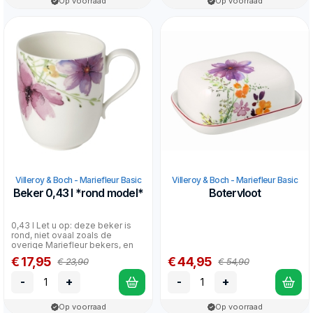
Op voorraad
Op voorraad
Villeroy & Boch - Mariefleur Basic
Villeroy & Boch - Mariefleur Basic
Beker 0,43 l *rond model*
Botervloot
0,43 l Let u op: deze beker is
rond, niet ovaal zoals de
overige Mariefleur bekers, en
heeft ook geen...
€ 17,95
€ 44,95
€ 23,90
€ 54,90
-
+
-
+
Op voorraad
Op voorraad