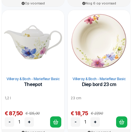
Op voorraad
Nog 6 op voorraad
Villeroy & Boch - Mariefleur Basic
Villeroy & Boch - Mariefleur Basic
Theepot
Diep bord 23 cm
1,2 l
23 cm
€ 87,50
€ 18,75
€ 125,00
€ 27,90
-
+
-
+