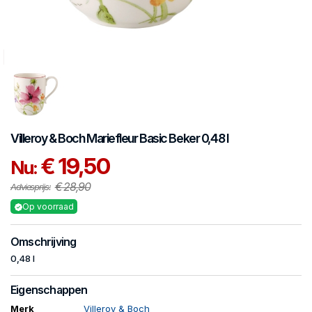
Villeroy & Boch
Mariefleur Basic
Beker 0,48 l
€ 19,50
Nu:
€ 28,90
Adviesprijs:
Op voorraad
Omschrijving
0,48 l
Eigenschappen
Merk
Villeroy & Boch