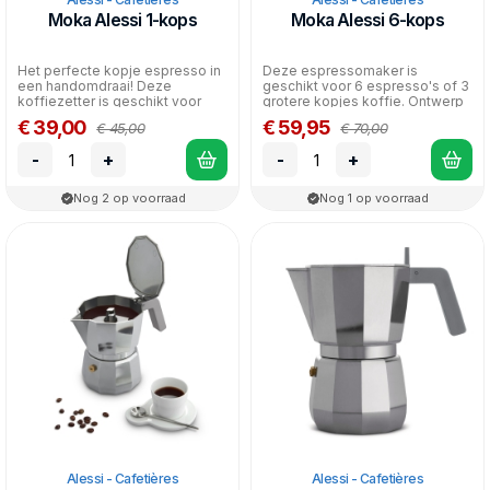
Moka Alessi 1-kops
Moka Alessi 6-kops
Het perfecte kopje espresso in
Deze espressomaker is
een handomdraai! Deze
geschikt voor 6 espresso's of 3
koffiezetter is geschikt voor
grotere kopjes koffie. Ontwerp
precies é&eacut...
Alessandro Mend...
€ 39,00
€ 59,95
€ 45,00
€ 70,00
-
+
-
+
Nog 2 op voorraad
Nog 1 op voorraad
Alessi - Cafetières
Alessi - Cafetières