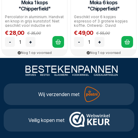
Moka 1 kops
Moka 6 kops
"Chipperfield"
"Chipperfield"
Percolator in aluminium. Handvat
Geschikt voor 6 kopjes
en knop in grijs kunststof. Niet
espresso of 3 grotere kopjes
geschikt voor inductie en
koffie. Ontwerp : David
vaatwasmachi...
Chipperfield.
€ 28,00
€ 49,00
€ 35,00
€ 55,00
-
+
-
+
Nog 1 op voorraad
Nog 1 op voorraad
Wij verzenden met
Veilig kopen met