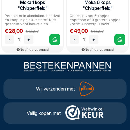
Moka 1 kops
Moka 6 kops
"Chipperfield"
"Chipperfield"
Percolator in aluminium. Handvat
Geschikt voor 6 kopjes
en knop in grijs kunststof. Niet
espresso of 3 grotere kopjes
geschikt voor inductie en
koffie. Ontwerp : David
vaatwasmachi...
Chipperfield.
€ 28,00
€ 49,00
€ 35,00
€ 55,00
-
+
-
+
Nog 1 op voorraad
Nog 1 op voorraad
Wij verzenden met
Veilig kopen met