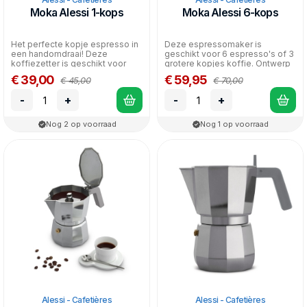
Moka Alessi 1-kops
Moka Alessi 6-kops
Het perfecte kopje espresso in
Deze espressomaker is
een handomdraai! Deze
geschikt voor 6 espresso's of 3
koffiezetter is geschikt voor
grotere kopjes koffie. Ontwerp
precies é&eacut...
Alessandro Mend...
€ 39,00
€ 59,95
€ 45,00
€ 70,00
-
+
-
+
Nog 2 op voorraad
Nog 1 op voorraad
Alessi - Cafetières
Alessi - Cafetières