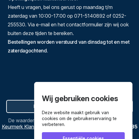
Heeft u vragen, bel ons gerust op maandag t/m
zaterdag van 10:00-17:00 op 071-5140892 of 0252-
255530. Via e-mail en het contactformulier zijn wij ook
buiten deze tijden te bereiken.
Bestellingen worden verstuurd van dinsdag tot en met
zaterdagochtend.
Wij gebruiken cookies
Hier de overeenkomst ontbinden
Deze website maakt gebruik van
cookies om de gebruikerservaring te
De waardering van
Bestekenpannen.nl
bij
Webwinkel
verbeteren.
Keurmerk Klantbeoordelingen
is
9.8
/
10
gebaseerd op
3635
reviews.
Essentiële cookies