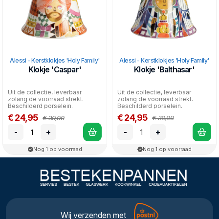
Alessi - Kerstklokjes 'Holy Family'
Alessi - Kerstklokjes 'Holy Family'
Klokje 'Caspar'
Klokje 'Balthasar'
Uit de collectie, leverbaar
Uit de collectie, leverbaar
zolang de voorraad strekt.
zolang de voorraad strekt.
Beschilderd porselein.
Beschilderd porselein.
Diameter: 7,2 cm Hoogte:...
Diameter: 7,2 cm Hoogte:...
€ 24,95
€ 24,95
€ 30,00
€ 30,00
-
+
-
+
Nog 1 op voorraad
Nog 1 op voorraad
Wij verzenden met