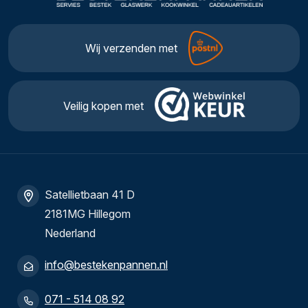
Deze molens hebben het U-select systeem. Hierbij is de
grofheid van de korrels te bepalen.
Wij verzenden met
Veilig kopen met
Satellietbaan 41 D
2181MG Hillegom
Nederland
info@bestekenpannen.nl
071 - 514 08 92