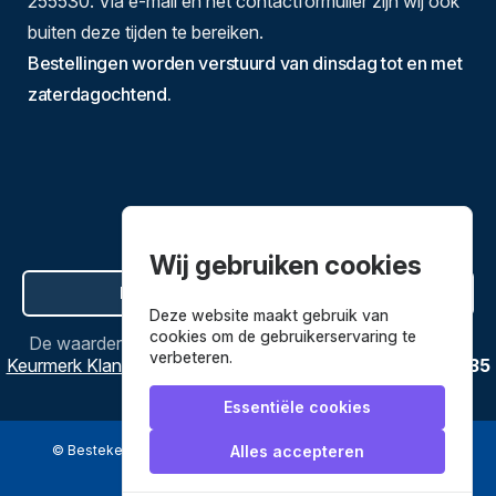
255530. Via e-mail en het contactformulier zijn wij ook
buiten deze tijden te bereiken.
Bestellingen worden verstuurd van dinsdag tot en met
zaterdagochtend.
Wij gebruiken cookies
Hier de overeenkomst ontbinden
Deze website maakt gebruik van
cookies om de gebruikerservaring te
De waardering van
Bestekenpannen.nl
bij
Webwinkel
verbeteren.
Keurmerk Klantbeoordelingen
is
9.8
/
10
gebaseerd op
3635
reviews.
Essentiële cookies
© Bestekenpannen.nl 2026
een webshop van
Alles accepteren