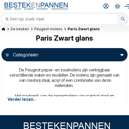
De keuken
Peugeot molens
Paris Zwart glans
Paris Zwart glans
Categorieën
De Peugeot peper- en zoutmolens zijn verkrijgbaar
verschillende maten en modellen. De molens zijn gemaakt van
van roestvrij staal, acryl of een combinatie van deze
materialen.
Het maalwerk van de pepermolens van roestvrij staal en
Verder lezen..
uitgerust met een dubbele rij schroefvormige tanden die de
peperbolletjes grijpen en naar beneden begeleiden, om
vervolgens te worden vermalen.
Het maalwerk van de zoutmolens is gemaakt van roestvrij staal
en heeft, anders dan bij de pepermolens, een conische vorm.