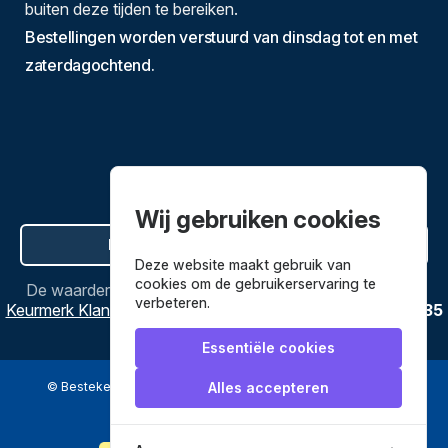
buiten deze tijden te bereiken.
Bestellingen worden verstuurd van dinsdag tot en met
zaterdagochtend.
Wij gebruiken cookies
Hier de overeenkomst ontbinden
Deze website maakt gebruik van
cookies om de gebruikerservaring te
De waardering van
Bestekenpannen.nl
bij
Webwinkel
verbeteren.
Keurmerk Klantbeoordelingen
is
9.8
/
10
gebaseerd op
3635
reviews.
Essentiële cookies
© Bestekenpannen.nl 2026
een webshop van
Alles accepteren
Veilig betalen met