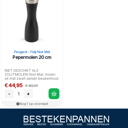
Peugeot - Fidji Noir Mat
Pepermolen 20 cm
NIET GESCHIKT ALS
ZOUTMOLEN! Noir Mat: molen
uit mat zwart gelakt beukenhout;
kop uit rvs
€ 44,95
€ 60,00
-
+
Nog 1 op voorraad