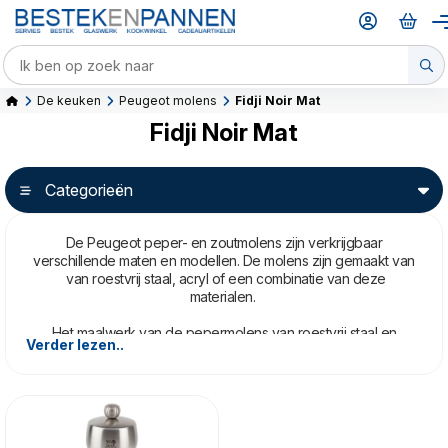
De keuken
Peugeot molens
Fidji Noir Mat
Fidji Noir Mat
Categorieën
De Peugeot peper- en zoutmolens zijn verkrijgbaar
verschillende maten en modellen. De molens zijn gemaakt van
van roestvrij staal, acryl of een combinatie van deze
materialen.
Het maalwerk van de pepermolens van roestvrij staal en
Verder lezen..
uitgerust met een dubbele rij schroefvormige tanden die de
peperbolletjes grijpen en naar beneden begeleiden, om
vervolgens te worden vermalen.
Het maalwerk van de zoutmolens is gemaakt van roestvrij staal
en heeft, anders dan bij de pepermolens, een conische vorm.