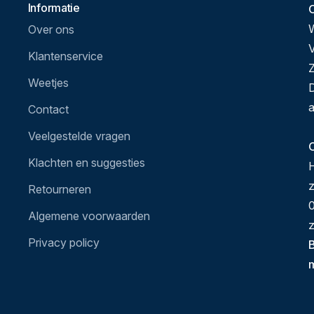
Informatie
Over ons
V
Klantenservice
Z
Weetjes
D
a
Contact
Veelgestelde vragen
O
Klachten en suggesties
H
Retourneren
0
Algemene voorwaarden
z
Privacy policy
B