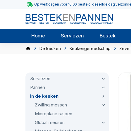
Op werkdagen vóór 16:00 besteld, dezelfde dag verzond
Home
Serviezen
Bestek
De keuken
Keukengereedschap
Zeven
Serviezen
Pannen
In de keuken
Zwilling messen
Microplane raspen
Global messen