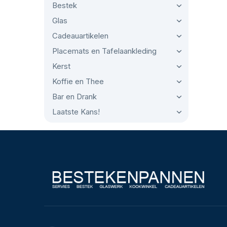
Bestek
Glas
Cadeauartikelen
Placemats en Tafelaankleding
Kerst
Koffie en Thee
Bar en Drank
Laatste Kans!