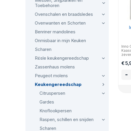
Messen, Snijplanken en
Toebehoren
Ovenschalen en braadsledes
Ovenwanten en Schorten
Benriner mandolines
Onmisbaar in mijn Keuken
Inno 
Scharen
Kaasd
zeven
Rösle keukengereedschap
€ 5,
Zassenhaus molens
-
Peugeot molens
Keukengereedschap
Citruspersen
Gardes
Knoflookpersen
Raspen, schillen en snijden
Scharen