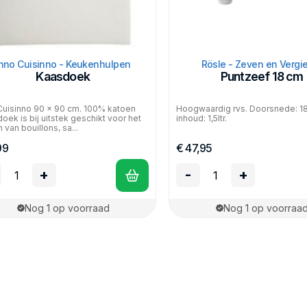
Inno Cuisinno - Keukenhulpen
Rösle - Zeven en Vergi
Kaasdoek
Puntzeef 18 cm
Cuisinno 90 x 90 cm. 100% katoen
Hoogwaardig rvs. Doorsnede: 1
oek is bij uitstek geschikt voor het
inhoud: 1,5ltr.
 van bouillons, sa...
99
€ 47,95
+
-
+
Nog 1 op voorraad
Nog 1 op voorraa