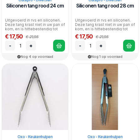
Siliconen tang rood 24 cm
Siliconen tang rood 28 cm
Uitgevoerd in rvs en siliconen.
Uitgevoerd in rvs en siliconen.
Deze tang krast niet in uw pan of
Deze tang krast niet in uw pan of
kom, en is hittebestendig tot
kom, en is hittebestendig tot
300°C...
300°C...
€ 17,50
€ 17,50
€ 21,95
€ 21,95
-
+
-
+
Nog 4 op voorraad
Nog 1 op voorraad
Oxo - Keukenhulpen
Oxo - Keukenhulpen