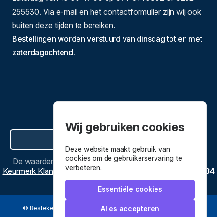
255530. Via e-mail en het contactformulier zijn wij ook
buiten deze tijden te bereiken.
Bestellingen worden verstuurd van dinsdag tot en met
zaterdagochtend.
Wij gebruiken cookies
Hier de overeenkomst ontbinden
Deze website maakt gebruik van
cookies om de gebruikerservaring te
De waardering van
Bestekenpannen.nl
bij
Webwinkel
verbeteren.
Keurmerk Klantbeoordelingen
is
9.8
/
10
gebaseerd op
3634
reviews.
Essentiële cookies
© Bestekenpannen.nl 2026
een webshop van
Alles accepteren