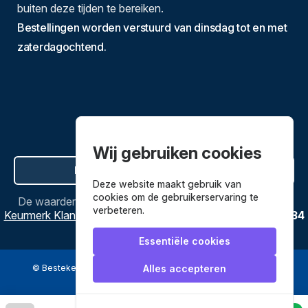
buiten deze tijden te bereiken.
Bestellingen worden verstuurd van dinsdag tot en met
zaterdagochtend.
Wij gebruiken cookies
Hier de overeenkomst ontbinden
Deze website maakt gebruik van
cookies om de gebruikerservaring te
De waardering van
Bestekenpannen.nl
bij
Webwinkel
verbeteren.
Keurmerk Klantbeoordelingen
is
9.8
/
10
gebaseerd op
3634
reviews.
Essentiële cookies
© Bestekenpannen.nl 2026
een webshop van
Alles accepteren
Veilig betalen met