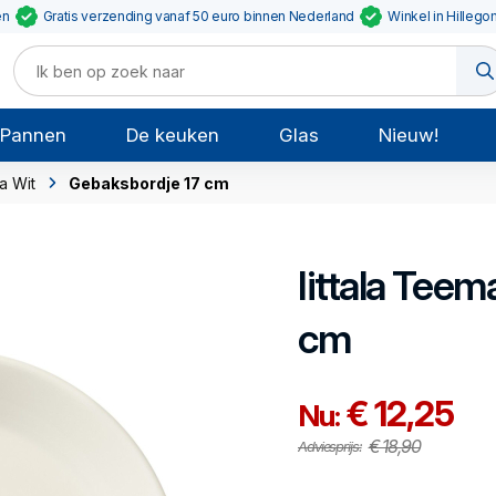
en
Gratis verzending vanaf 50 euro binnen Nederland
Winkel in Hillego
Pannen
De keuken
Glas
Nieuw!
a Wit
Gebaksbordje 17 cm
Iittala
Teema
cm
€ 12,25
Nu:
€ 18,90
Adviesprijs: