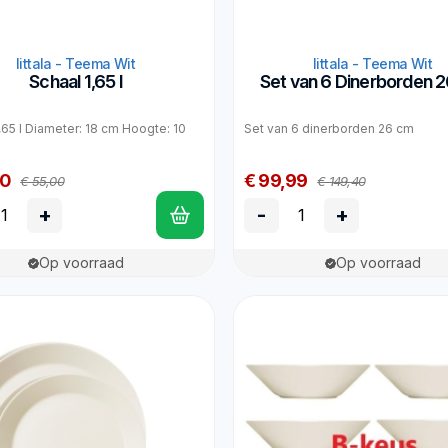
Iittala - Teema Wit
Iittala - Teema Wit
Schaal 1,65 l
Set van 6 Dinerborden 
,65 l Diameter: 18 cm Hoogte: 10
Set van 6 dinerborden 26 cm
90
€ 99,99
€ 55,00
€ 149,40
+
-
+
Op voorraad
Op voorraad