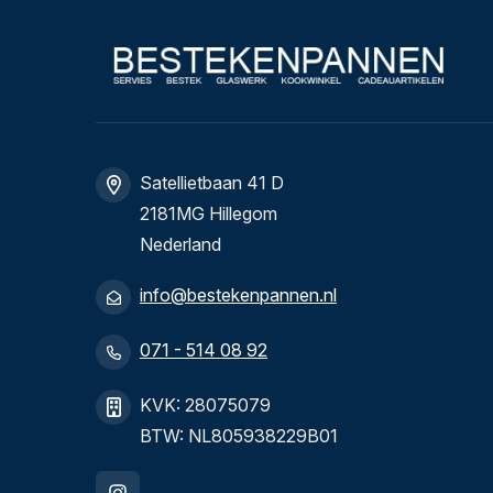
Satellietbaan 41 D
2181MG Hillegom
Nederland
info@bestekenpannen.nl
071 - 514 08 92
KVK: 28075079
BTW: NL805938229B01