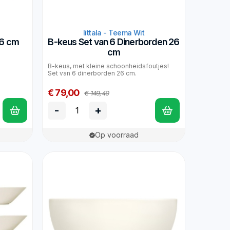
Iittala - Teema Wit
26 cm
B-keus Set van 6 Dinerborden 26
cm
B-keus, met kleine schoonheidsfoutjes!
Set van 6 dinerborden 26 cm.
€ 79,00
€ 149,40
-
+
Op voorraad