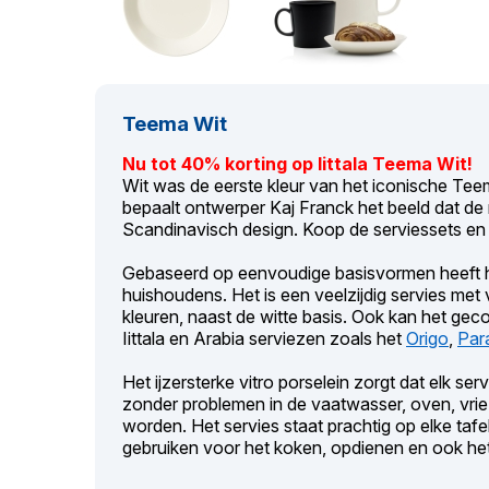
Teema Wit
Nu tot 40% korting op Iittala Teema Wit!
Wit was de eerste kleur van het iconische Teem
bepaalt ontwerper Kaj Franck het beeld dat d
Scandinavisch design. Koop de serviessets en 
Gebaseerd op eenvoudige basisvormen heeft h
huishoudens. Het is een veelzijdig servies me
kleuren, naast de witte basis. Ook kan het g
Iittala en Arabia serviezen zoals het
Origo
,
Para
Het ijzersterke vitro porselein zorgt dat elk se
zonder problemen in de vaatwasser, oven, vrie
worden. Het servies staat prachtig op elke tafe
gebruiken voor het koken, opdienen en ook het