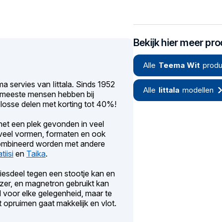
Bekijk hier meer pr
Alle
Teema Wit
produ
a servies van Iittala. Sinds 1952
Alle
Iittala
modellen
e meeste mensen hebben bij
losse delen met korting tot 40%!
et een plek gevonden in veel
t veel vormen, formaten en ook
ecombineerd worden met andere
tiisi
en
Taika
.
rviesdeel tegen een stootje kan en
zer, en magnetron gebruikt kan
l voor elke gelegenheid, maar te
 opruimen gaat makkelijk en vlot.