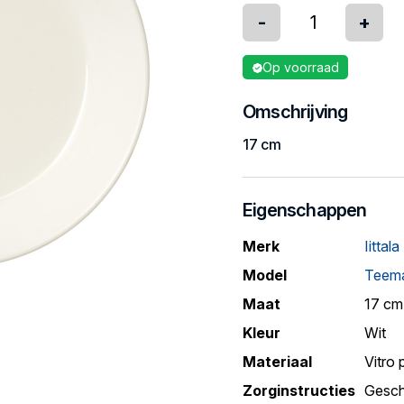
-
+
Op voorraad
Omschrijving
17 cm
Eigenschappen
Merk
Iittala
Model
Teema
Maat
17 cm
Kleur
Wit
Materiaal
Vitro 
Zorginstructies
Gesch