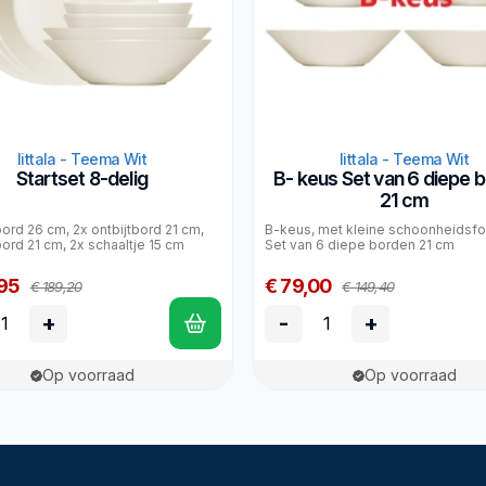
Iittala - Teema Wit
Iittala - Teema Wit
Startset 8-delig
B- keus Set van 6 diepe 
21 cm
ord 26 cm, 2x ontbijtbord 21 cm,
B-keus, met kleine schoonheidsfo
ord 21 cm, 2x schaaltje 15 cm
Set van 6 diepe borden 21 cm
95
€ 79,00
€ 189,20
€ 149,40
+
-
+
Op voorraad
Op voorraad