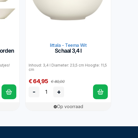
Iittala - Teema Wit
borden
Schaal 3,4 l
utjes!
Inhoud: 3,4 l Diameter: 23,5 cm Hoogte: 11,5
cm
€ 64,95
€ 80,00
-
+
Op voorraad