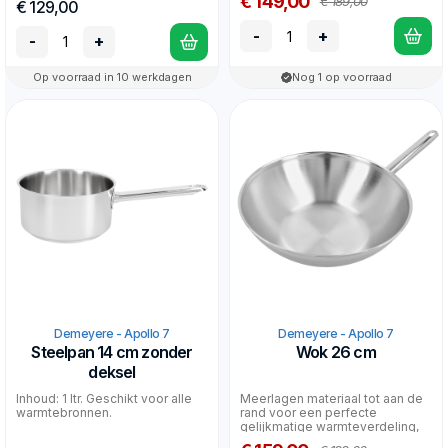
€ 149,00
€ 189,00
€ 129,00
-
+
-
+
Op voorraad in 10 werkdagen
Nog 1 op voorraad
Demeyere - Apollo 7
Demeyere - Apollo 7
Steelpan 14 cm zonder
Wok 26 cm
deksel
Inhoud: 1 ltr. Geschikt voor alle
Meerlagen materiaal tot aan de
warmtebronnen.
rand voor een perfecte
gelijkmatige warmteverdeling,
ook op inductie. &nb...