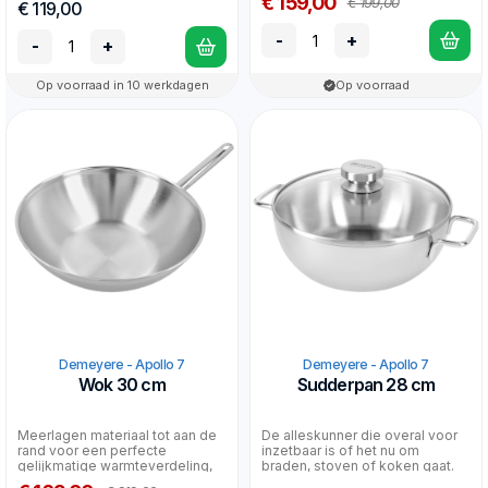
€ 159,00
€ 199,00
€ 119,00
-
+
-
+
Op voorraad in 10 werkdagen
Op voorraad
Demeyere - Apollo 7
Demeyere - Apollo 7
Wok 30 cm
Sudderpan 28 cm
Meerlagen materiaal tot aan de
De alleskunner die overal voor
rand voor een perfecte
inzetbaar is of het nu om
gelijkmatige warmteverdeling,
braden, stoven of koken gaat.
ook op inductie.
Met glasdeksel....