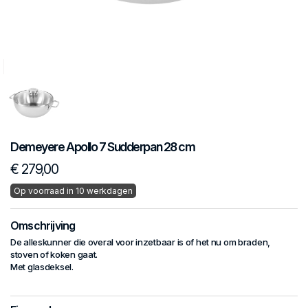
Demeyere
Apollo 7
Sudderpan 28 cm
€ 279,00
Op voorraad in 10 werkdagen
Omschrijving
De alleskunner die overal voor inzetbaar is of het nu om braden,
stoven of koken gaat.
Met glasdeksel.