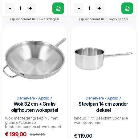
-
+
-
+
Op voorraad in 10 werkdagen
Op voorraad in 15 werkdagen
Demeyere - Apollo 7
Demeyere - Apollo 7
Wok 32 cm + Gratis
Steelpan 14 cm zonder
olijfhouten wokspatel
deksel
Wok met tegengreep Nu met
Inhoud: 1 ltr. Geschikt voor alle
gratis exclusieve
warmtebronnen.
bestekenpannen.nl-wokspatel
van olijfhout!
€ 199,00
€ 249,00
€ 119,00