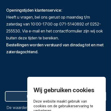
Openingstijden klantenservice
:
Heeft u vragen, bel ons gerust op maandag t/m
zaterdag van 10:00-17:00 op 071-5140892 of 0252-
255530. Via e-mail en het contactformulier zijn wij ook
buiten deze tijden te bereiken.
Bestellingen worden verstuurd van dinsdag tot en met
zaterdagochtend.
Wij gebruiken cookies
Hier de overeenkomst ontbinden
Deze website maakt gebruik van
cookies om de gebruikerservaring te
De waardering van
Bestekenpannen.nl
bij
Webwinkel
verbeteren.