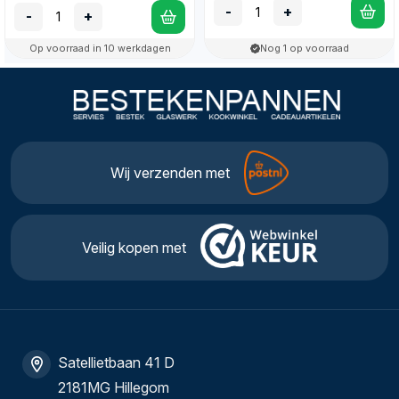
-
+
-
+
Op voorraad in 10 werkdagen
Nog 1 op voorraad
Wij verzenden met
Veilig kopen met
Satellietbaan 41 D
2181MG Hillegom