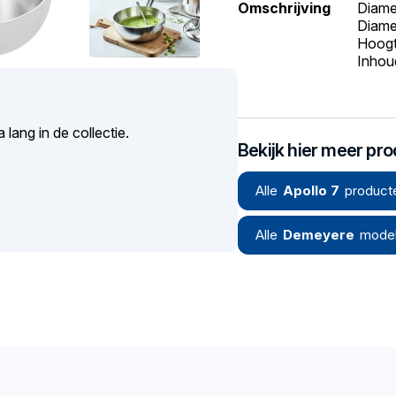
Omschrijving
Diame
Diame
Hoogt
Inhoud
ang in de collectie.
Bekijk hier meer pr
Alle
Apollo 7
product
Alle
Demeyere
model