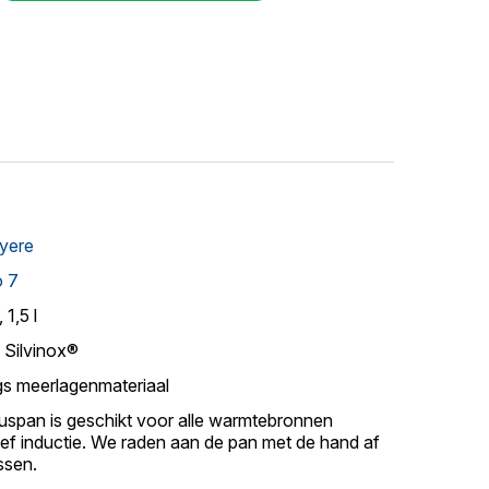
yere
o 7
 1,5 l
 Silvinox®
gs meerlagenmateriaal
uspan is geschikt voor alle warmtebronnen
ief inductie. We raden aan de pan met de hand af
ssen.