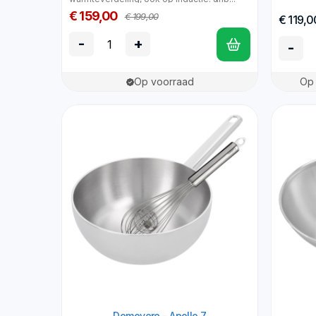
€ 159,00
€ 199,00
€ 119,0
-
+
-
Op voorraad
Op 
Demeyere - Apollo 7