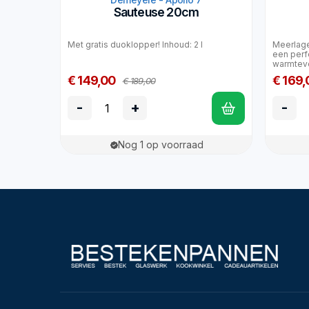
Sauteuse 20cm
Met gratis duoklopper! Inhoud: 2 l
Meerlage
een perf
warmteve
€ 149,00
€ 169,
€ 189,00
-
+
-
Nog 1 op voorraad