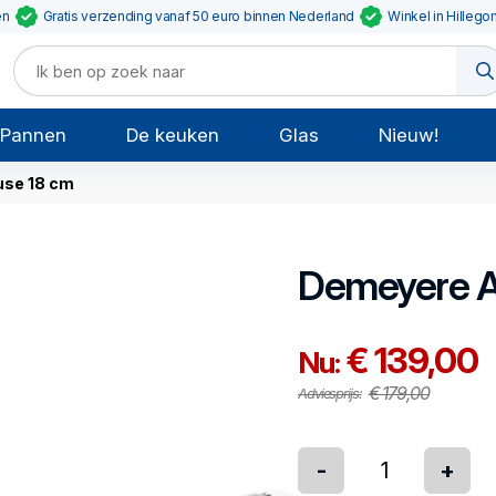
en
Gratis verzending vanaf 50 euro binnen Nederland
Winkel in Hillego
Pannen
De keuken
Glas
Nieuw!
use 18 cm
Demeyere
A
€ 139,00
Nu:
€ 179,00
Adviesprijs:
-
+