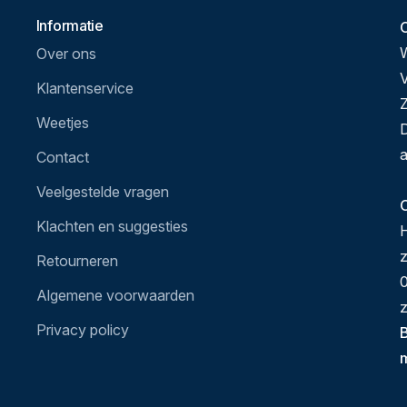
Informatie
Over ons
V
Klantenservice
Z
Weetjes
D
a
Contact
Veelgestelde vragen
O
Klachten en suggesties
H
Retourneren
0
Algemene voorwaarden
z
Privacy policy
B