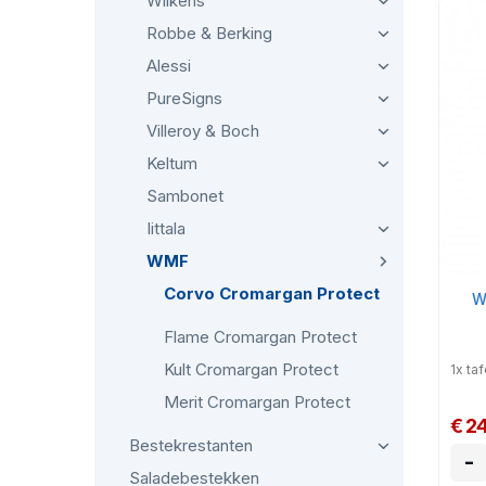
Wilkens
Robbe & Berking
Alessi
PureSigns
Villeroy & Boch
Keltum
Sambonet
Iittala
WMF
Corvo Cromargan Protect
W
Flame Cromargan Protect
Kult Cromargan Protect
1x ta
Merit Cromargan Protect
€ 2
Bestekrestanten
-
Saladebestekken