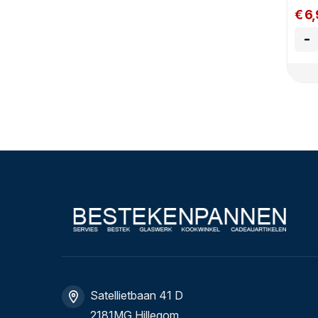
€ 6
-
Satellietbaan 41 D
2181MG Hillegom