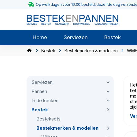
Op werkdagen vóór 16:00 besteld, dezelfde dag verzond
Home
Serviezen
Bestek
Bestek
Bestekmerken & modellen
WM
Serviezen
Het
het
Pannen
mes
In de keuken
str
zij
Bestek
Ver
Bes
Besteksets
afw
Bestekmerken & modellen
opp
dag