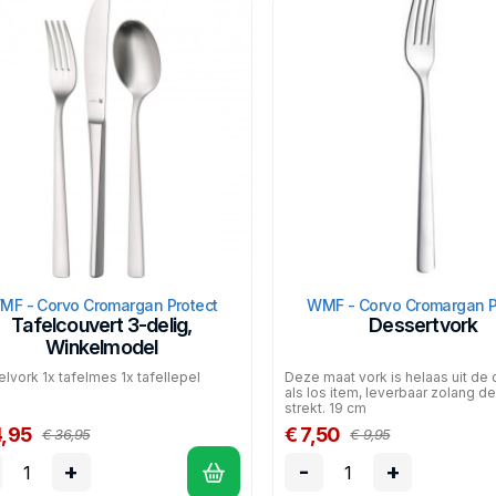
MF - Corvo Cromargan Protect
WMF - Corvo Cromargan P
Tafelcouvert 3-delig,
Dessertvork
Winkelmodel
felvork 1x tafelmes 1x tafellepel
Deze maat vork is helaas uit de 
als los item, leverbaar zolang d
strekt. 19 cm
4,95
€ 7,50
€ 36,95
€ 9,95
+
-
+