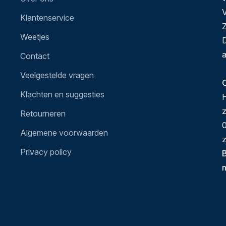
V
Klantenservice
Z
Weetjes
D
a
Contact
Veelgestelde vragen
O
Klachten en suggesties
H
Retourneren
0
Algemene voorwaarden
z
Privacy policy
B