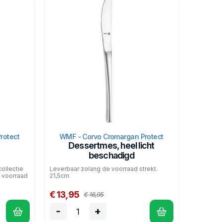
rotect
WMF - Corvo Cromargan Protect
Dessertmes, heel licht
beschadigd
collectie
Leverbaar zolang de voorraad strekt.
e voorraad
21,5cm
€ 13,95
€ 16,95
-
+