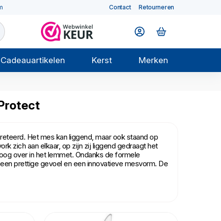
m
Contact
Retourneren
Cadeauartikelen
Kerst
Merken
Protect
reteerd. Het mes kan liggend, maar ook staand op
zich aan elkaar, op zijn zij liggend gedraagt het
boog over in het lemmet. Ondanks de formele
van een prettige gevoel en een innovatieve mesvorm. De
n gebruikssporen. Zelfs intensief gebruik en vaak
. Gepolijste oppervlakken blijven glanzend, matte
steeds onberispelijk uit, bijna net als op de eerste