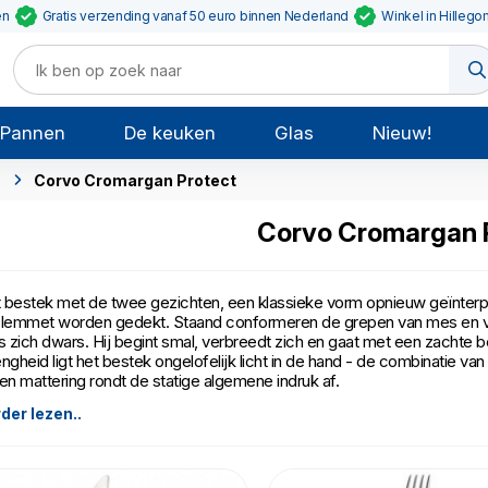
en
Gratis verzending vanaf 50 euro binnen Nederland
Winkel in Hillego
Pannen
De keuken
Glas
Nieuw!
F
Corvo Cromargan Protect
Corvo Cromargan 
 bestek met de twee gezichten, een klassieke vorm opnieuw geïnterp
 lemmet worden gedekt. Staand conformeren de grepen van mes en vork 
 zich dwars. Hij begint smal, verbreedt zich en gaat met een zachte 
engheid ligt het bestek ongelofelijk licht in de hand - de combinatie 
den mattering rondt de statige algemene indruk af.
der lezen..
tekken van Cromargan protect® zijn extreem bestand tegen alle soorte
assen in de vaatwasmachine kunnen Cromargan protect® niet aantasten
ervlakken blijven mat. Het bestek ziet er na vele jaren van gebruik nog 
.