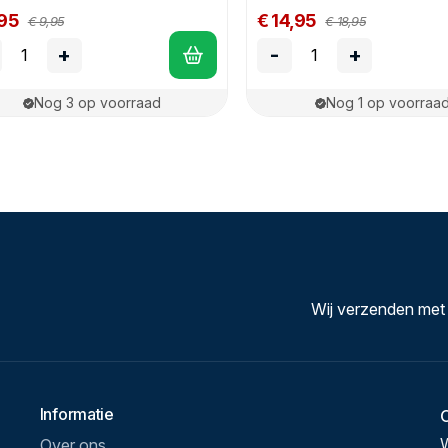
,95
€ 14,95
€ 9,95
€ 18,95
+
-
+
Nog 3 op voorraad
Nog 1 op voorraa
Wij verzenden met
Informatie
Over ons