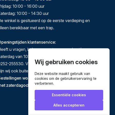
rijdag: 10:00 - 16:00 uur
aterdag: 10:00 - 14:30 uur
e winkel is gesitueerd op de eerste verdieping en
lleen bereikbaar met een trap.
peningstijden klantenservice
:
eeft u vragen, bel ons gerust op maandag t/m
zaterdag van 10:00-17:00 op 071-5140892 of
Wij gebruiken cookies
252-255530. Via e-mail en het contactformulier
ijn wij ook buiten deze tijden te bereiken.
Deze website maakt gebruik van
estellingen worden verstuurd van dinsdag tot en
cookies om de gebruikerservaring te
verbeteren.
met zaterdagochtend.
Essentiële cookies
Alles accepteren