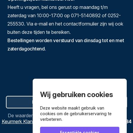
Heeft u vragen, bel ons gerust op maandag t/m
zaterdag van 10:00-17:00 op 071-5140892 of 0252-
255530. Via e-mail en het contactformulier zijn wij ook
buiten deze tijden te bereiken.
Bestellingen worden verstuurd van dinsdag tot en met
zaterdagochtend.
Wij gebruiken cookies
Hier de overeenkomst ontbinden
Deze website maakt gebruik van
cookies om de gebruikerservaring te
De waardering van
Bestekenpannen.nl
bij
Webwinkel
verbeteren.
Keurmerk Klantbeoordelingen
is
9.8
/
10
gebaseerd op
3634
reviews.
Essentiële cookies