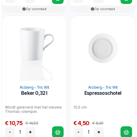
Op voorraad
Op voorraad
Arzberg - Tric Wit
Arzberg - Tric Wit
Beker 0,32 l
Espressoschotel
Wordt geleverd met het nieuwe
10,5 cm
Thomas-stempel.
€ 10,75
€ 4,50
€ 14,50
€ 6,00
-
+
-
+