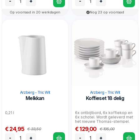
-
+
-
+
Op voorraad in 20 werkdagen
Nog 23 op voorraad
Arzberg - Tric Wit
Arzberg - Tric Wit
Melkkan
Koffieset 18 delig
0,21 l
6x ontbijtbord, 6x koffiekop en
6x schotel. Wordt geleverd met
het nieuwe Thomas-stempel.
€ 24,95
€ 129,00
€ 33,50
€ 195,00
-
+
-
+