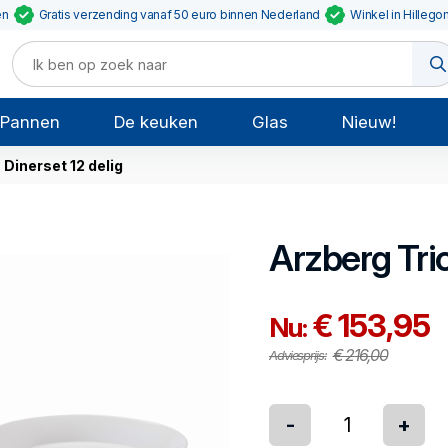
en
Gratis verzending vanaf 50 euro binnen Nederland
Winkel in Hillego
Pannen
De keuken
Glas
Nieuw!
Dinerset 12 delig
Arzberg
Tri
€ 153,95
Nu:
€ 216,00
Adviesprijs:
-
+