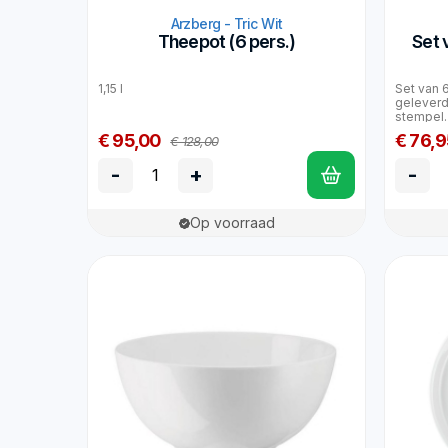
Arzberg - Tric Wit
Theepot (6 pers.)
Set 
1,15 l
Set van 
gelever
stempel.
€ 95,00
€ 76,9
€ 128,00
-
+
-
Op voorraad