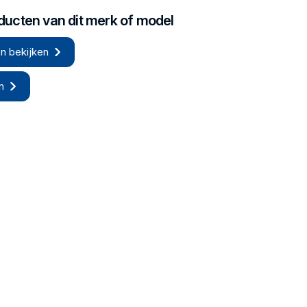
oducten van dit merk of model
n bekijken
n