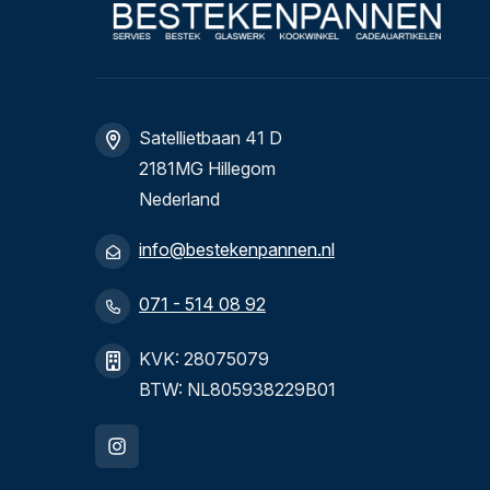
Satellietbaan 41 D
2181MG Hillegom
Nederland
info@bestekenpannen.nl
071 - 514 08 92
KVK: 28075079
BTW: NL805938229B01