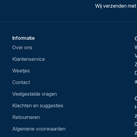
Wij verzenden met
Informatie
Over ons
V
Klantenservice
Z
Weetjes
D
a
Contact
Veelgestelde vragen
O
Klachten en suggesties
H
Retourneren
0
Algemene voorwaarden
z