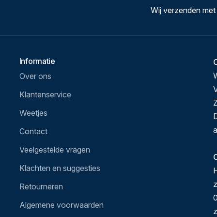
Wij verzenden met
Informatie
Over ons
V
Klantenservice
Z
Weetjes
D
a
Contact
Veelgestelde vragen
O
Klachten en suggesties
H
Retourneren
0
Algemene voorwaarden
z