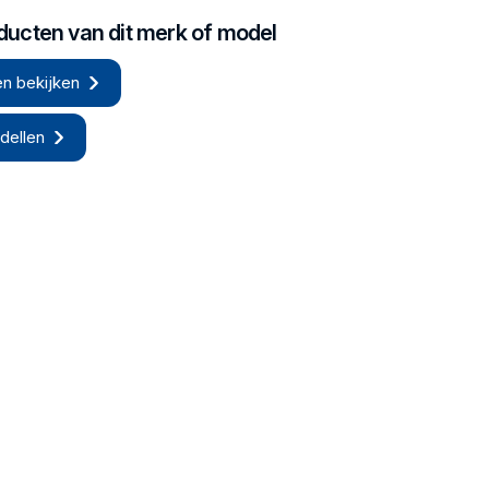
oducten van dit merk of model
n bekijken
dellen