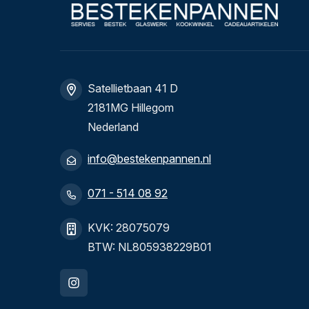
Satellietbaan 41 D
2181MG Hillegom
Nederland
info@bestekenpannen.nl
071 - 514 08 92
KVK: 28075079
BTW: NL805938229B01