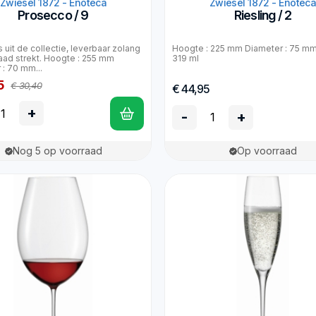
Zwiesel 1872 - Enoteca
Zwiesel 1872 - Enotec
Prosecco / 9
Riesling / 2
is uit de collectie, leverbaar zolang
Hoogte : 225 mm Diameter : 75 mm
aad strekt. Hoogte : 255 mm
319 ml
 : 70 mm...
5
€ 30,40
€ 44,95
+
-
+
Nog 5 op voorraad
Op voorraad