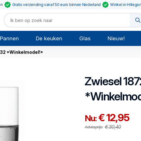
en
Gratis verzending vanaf 50 euro binnen Nederland
Winkel in Hillego
Pannen
De keuken
Glas
Nieuw!
 32 *Winkelmodel!*
Zwiesel 187
*Winkelmod
€ 12,95
Nu:
€ 30,40
Adviesprijs: