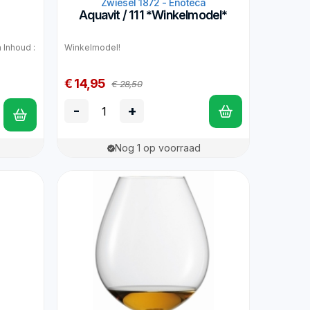
a
Zwiesel 1872 - Enoteca
Aquavit / 111 *Winkelmodel*
 Inhoud :
Winkelmodel!
€ 14,95
€ 28,50
-
+
Nog 1 op voorraad