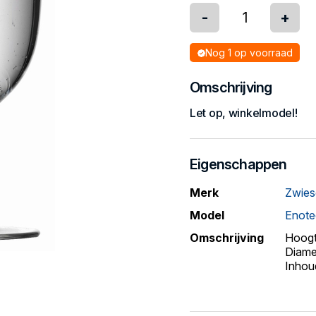
-
+
Nog 1 op voorraad
Omschrijving
Let op, winkelmodel!
Eigenschappen
Merk
Zwies
Model
Enote
Omschrijving
Hoogt
Diame
Inhou