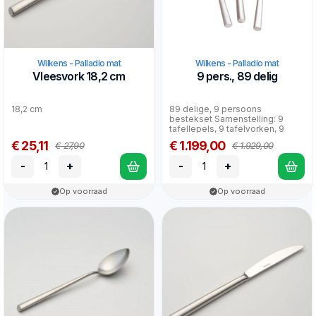
Wilkens - Palladio mat
Wilkens - Palladio mat
Vleesvork 18,2 cm
9 pers., 89 delig
18,2 cm
89 delige, 9 persoons
bestekset Samenstelling: 9
tafellepels, 9 tafelvorken, 9
tafelmessen, 9 dessertlepe...
€ 25,11
€ 1.199,00
€ 27,90
€ 1.929,00
-
+
-
+
Op voorraad
Op voorraad