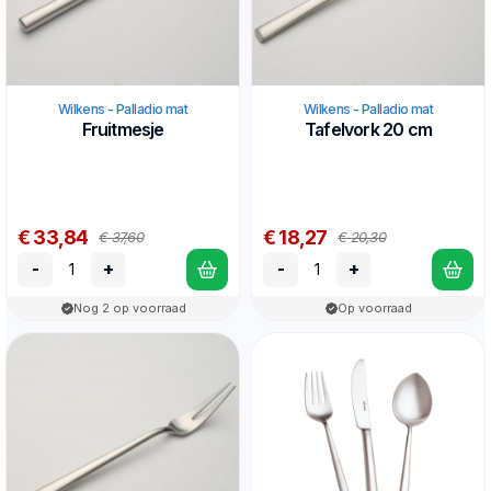
Wilkens - Palladio mat
Wilkens - Palladio mat
Fruitmesje
Tafelvork 20 cm
€ 33,84
€ 18,27
€ 37,60
€ 20,30
-
+
-
+
Nog 2 op voorraad
Op voorraad