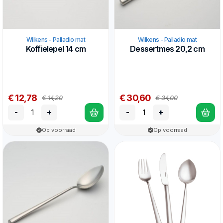
Wilkens - Palladio mat
Wilkens - Palladio mat
Koffielepel 14 cm
Dessertmes 20,2 cm
€ 12,78
€ 30,60
€ 14,20
€ 34,00
-
+
-
+
Op voorraad
Op voorraad