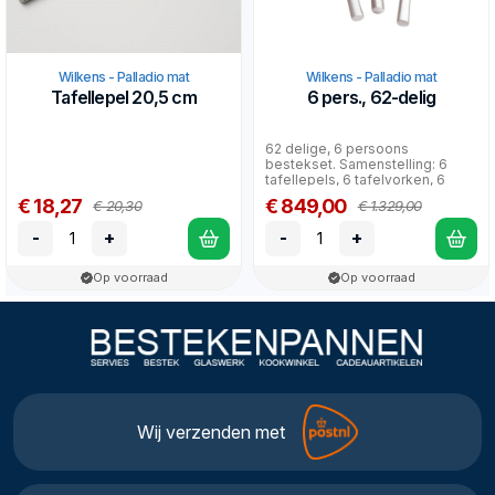
Wilkens - Palladio mat
Wilkens - Palladio mat
Tafellepel 20,5 cm
6 pers., 62-delig
62 delige, 6 persoons
bestekset. Samenstelling: 6
tafellepels, 6 tafelvorken, 6
tafelmessen, 6 dessertlep...
€ 18,27
€ 849,00
€ 20,30
€ 1.329,00
-
+
-
+
Op voorraad
Op voorraad
Wij verzenden met