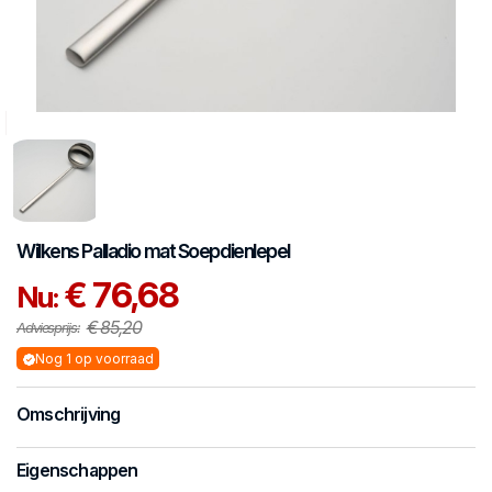
Wilkens
Palladio mat
Soepdienlepel
€ 76,68
Nu:
€ 85,20
Adviesprijs:
Nog 1 op voorraad
Omschrijving
Eigenschappen