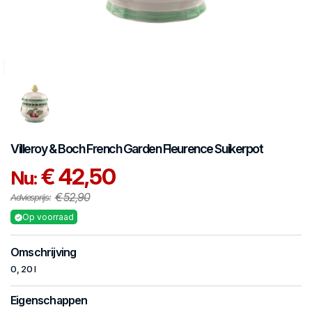
Villeroy & Boch
French Garden Fleurence
Suikerpot
€ 42,50
Nu:
€ 52,90
Adviesprijs:
Op voorraad
Omschrijving
0, 20 l
Eigenschappen