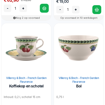
€ 62,90
€ 73,90
€ 19,00
-
+
-
+
Nog 2 op voorraad
Op voorraad in 10 werkdagen
Villeroy & Boch - French Garden
Villeroy & Boch - French Garden
Fleurence
Fleurence
Koffiekop en schotel
Bol
Inhoud: 0,2 l, schotel 15 cm
0,75 l