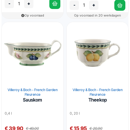
-
+
-
+
Op voorraad
Op voorraad in 20 werkdagen
Villeroy & Boch - French Garden
Villeroy & Boch - French Garden
Fleurence
Fleurence
Sauskom
Theekop
0,4 l
0, 20 l
€ 39,90
€ 15,95
€ 49,00
€ 20,90