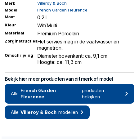
Merk
Villeroy & Boch
Model
French Garden Fleurence
Maat
0,2 l
Kleur
Wit/Multi
Materiaal
Premium Porcelain
Zorginstructies
Het servies mag in de vaatwasser en
magnetron.
Omschrijving
Diameter bovenkant: ca. 9,1 cm
Hoogte: ca. 11,3 cm
Bekijk hier meer producten van dit merk of model
French Garden
producten
Alle
Fleurence
bekijken
Alle
Villeroy & Boch
modellen