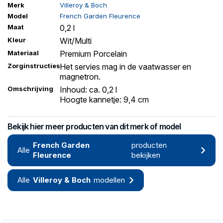
Merk
Villeroy & Boch
Model
French Garden Fleurence
Maat
0,2 l
Kleur
Wit/Multi
Materiaal
Premium Porcelain
Zorginstructies
Het servies mag in de vaatwasser en
magnetron.
Omschrijving
Inhoud: ca. 0,2 l
Hoogte kannetje: 9,4 cm
Bekijk hier meer producten van dit merk of model
French Garden
producten
Alle
Fleurence
bekijken
Alle
Villeroy & Boch
modellen