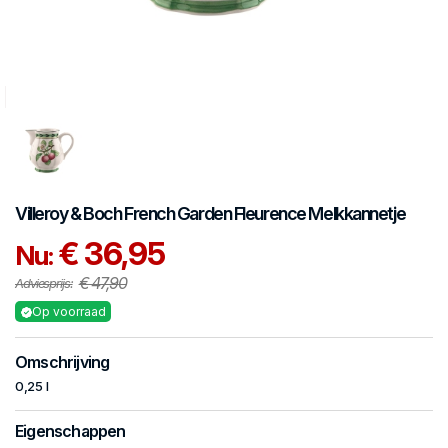
Villeroy & Boch
French Garden Fleurence
Melkkannetje
€ 36,95
Nu:
€ 47,90
Adviesprijs:
Op voorraad
Omschrijving
0,25 l
Eigenschappen