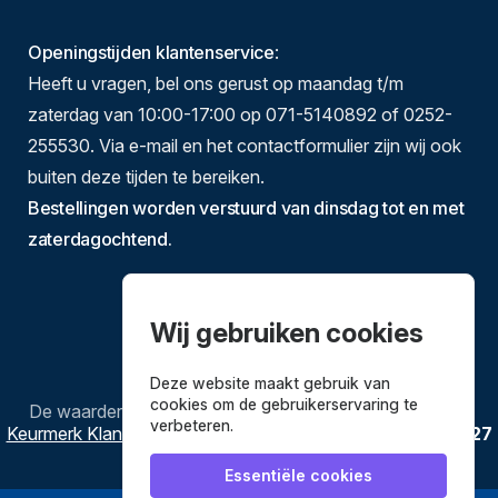
Openingstijden klantenservice
:
Heeft u vragen, bel ons gerust op maandag t/m
zaterdag van 10:00-17:00 op 071-5140892 of 0252-
255530. Via e-mail en het contactformulier zijn wij ook
buiten deze tijden te bereiken.
Bestellingen worden verstuurd van dinsdag tot en met
zaterdagochtend.
Wij gebruiken cookies
Deze website maakt gebruik van
cookies om de gebruikerservaring te
De waardering van
Bestekenpannen.nl
bij
Webwinkel
verbeteren.
Keurmerk Klantbeoordelingen
is
9.8
/
10
gebaseerd op
3627
reviews.
Essentiële cookies