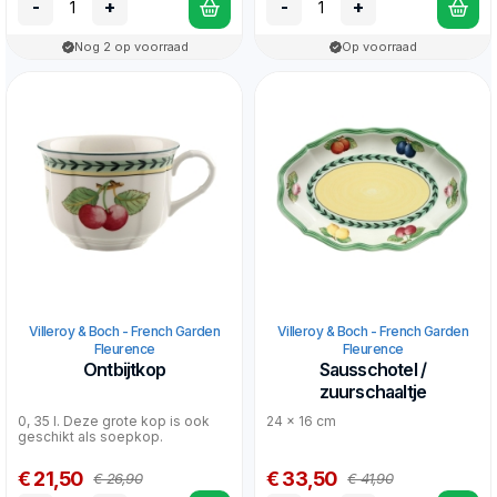
-
+
-
+
Nog 2 op voorraad
Op voorraad
Villeroy & Boch - French Garden
Villeroy & Boch - French Garden
Fleurence
Fleurence
Ontbijtkop
Sausschotel /
zuurschaaltje
0, 35 l. Deze grote kop is ook
24 x 16 cm
geschikt als soepkop.
€ 21,50
€ 33,50
€ 26,90
€ 41,90