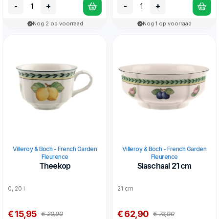
-
+
-
+
Nog 2 op voorraad
Nog 1 op voorraad
Villeroy & Boch - French Garden
Villeroy & Boch - French Garden
Fleurence
Fleurence
Theekop
Slaschaal 21 cm
0, 20 l
21 cm
€ 15,95
€ 62,90
€ 20,90
€ 73,90