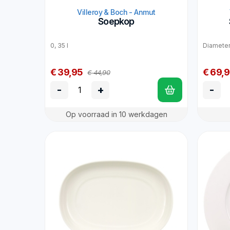
Villeroy & Boch - Anmut
Soepkop
0, 35 l
Diameter
€ 39,95
€ 69,
€ 44,90
-
+
-
Op voorraad in 10 werkdagen