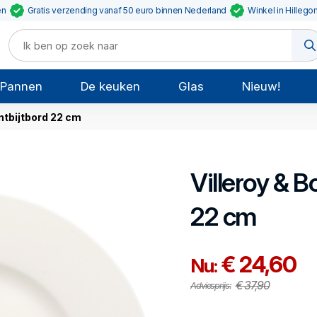
en
Gratis verzending vanaf 50 euro binnen Nederland
Winkel in Hillego
Pannen
De keuken
Glas
Nieuw!
ntbijtbord 22 cm
Villeroy & B
22 cm
€ 24,60
Nu:
€ 37,90
Adviesprijs: