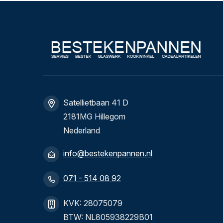
Satellietbaan 41 D
2181MG Hillegom
Nederland
info@bestekenpannen.nl
071 - 514 08 92
KVK: 28075079
BTW: NL805938229B01