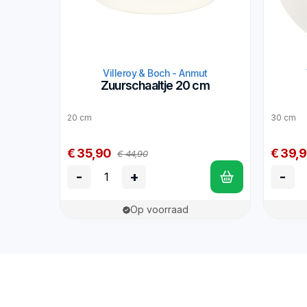
Villeroy & Boch - Anmut
Zuurschaaltje 20 cm
20 cm
30 cm
€ 35,90
€ 39,
€ 44,90
-
+
-
Op voorraad