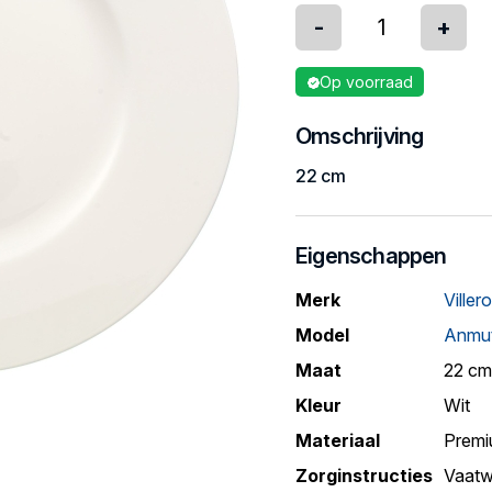
-
+
Op voorraad
Omschrijving
22 cm
Eigenschappen
Merk
Viller
Model
Anmu
Maat
22 cm
Kleur
Wit
Materiaal
Premi
Zorginstructies
Vaatw