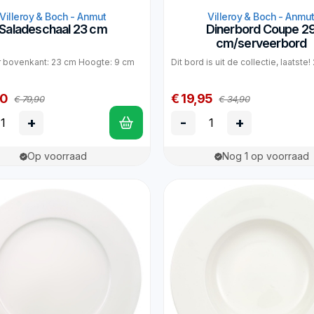
Villeroy & Boch - Anmut
Villeroy & Boch - Anmu
Saladeschaal 23 cm
Dinerbord Coupe 2
cm/serveerbord
 bovenkant: 23 cm Hoogte: 9 cm
Dit bord is uit de collectie, laatste
90
€ 19,95
€ 79,90
€ 34,90
+
-
+
Op voorraad
Nog 1 op voorraad