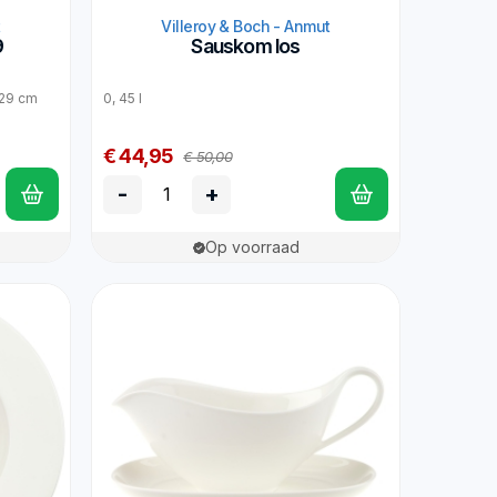
t
Villeroy & Boch - Anmut
9
Sauskom los
! 29 cm
0, 45 l
€ 44,95
€ 50,00
-
+
Op voorraad