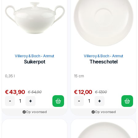
Villeroy & Boch - Anmut
Villeroy & Boch - Anmut
Suikerpot
Theeschotel
0,35 l
15 cm
€ 43,90
€ 12,00
€ 54,90
€ 17,00
-
+
-
+
Op voorraad
Op voorraad