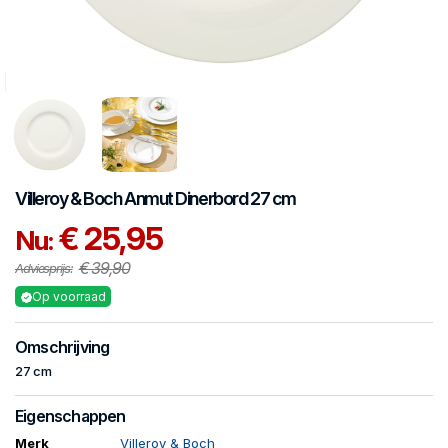
Villeroy & Boch
Anmut
Dinerbord 27 cm
€ 25,95
Nu:
€ 39,90
Adviesprijs:
Op voorraad
Omschrijving
27 cm
Eigenschappen
Merk
Villeroy & Boch