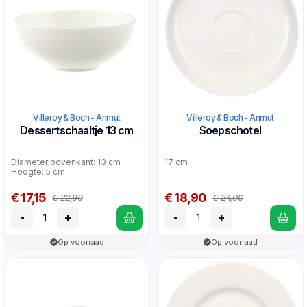
Villeroy & Boch - Anmut
Villeroy & Boch - Anmut
Dessertschaaltje 13 cm
Soepschotel
Diameter bovenkant: 13 cm
17 cm
Hoogte: 5 cm
€ 17,15
€ 18,90
€ 22,90
€ 24,00
-
+
-
+
Op voorraad
Op voorraad