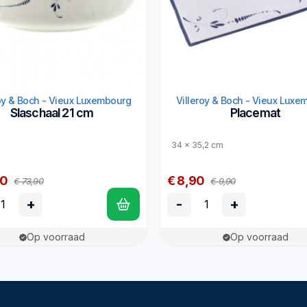
roy & Boch - Vieux Luxembourg
Villeroy & Boch - Vieux Luxe
Slaschaal 21 cm
Placemat
34 x 35,2 cm
90
€ 8,90
€ 73,90
€ 9,90
+
-
+
Op voorraad
Op voorraad