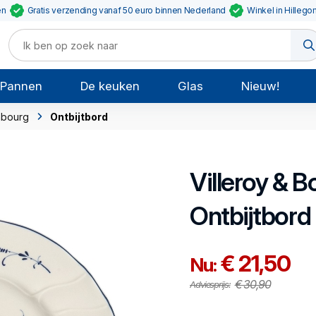
en
Gratis verzending vanaf 50 euro binnen Nederland
Winkel in Hillego
Pannen
De keuken
Glas
Nieuw!
mbourg
Ontbijtbord
Villeroy & B
Ontbijtbord
€ 21,50
Nu:
€ 30,90
Adviesprijs: