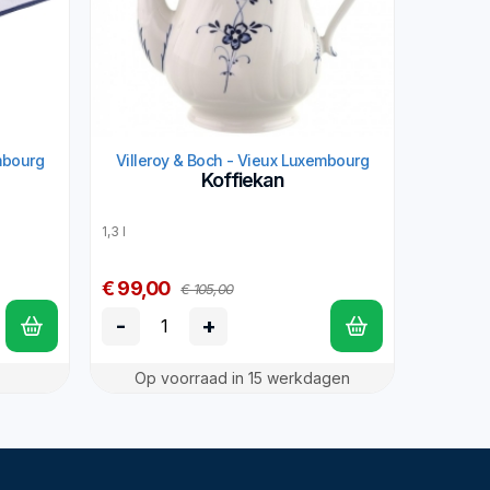
mbourg
Villeroy & Boch - Vieux Luxembourg
Koffiekan
1,3 l
€ 99,00
€ 105,00
-
+
Op voorraad in 15 werkdagen