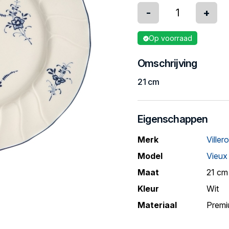
-
+
Op voorraad
Omschrijving
21 cm
Eigenschappen
Merk
Viller
Model
Vieux
Maat
21 cm
Kleur
Wit
Materiaal
Premi