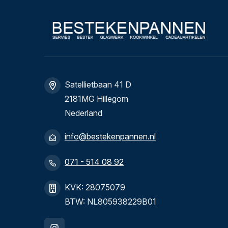
Satellietbaan 41 D
2181MG Hillegom
Nederland
info@bestekenpannen.nl
071 - 514 08 92
KVK: 28075079
BTW: NL805938229B01