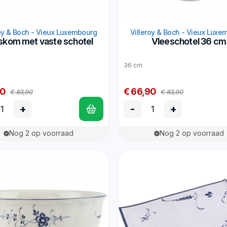
roy & Boch - Vieux Luxembourg
Villeroy & Boch - Vieux Luxe
skom met vaste schotel
Vleeschotel 36 cm
36 cm
90
€ 66,90
€ 83,90
€ 83,90
+
-
+
Nog 2 op voorraad
Nog 2 op voorraad