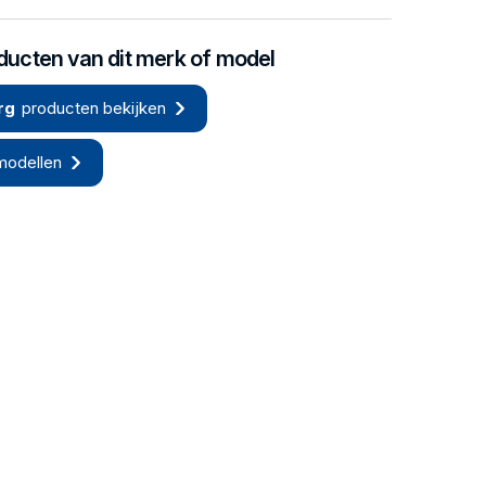
oducten van dit merk of model
rg
producten bekijken
modellen