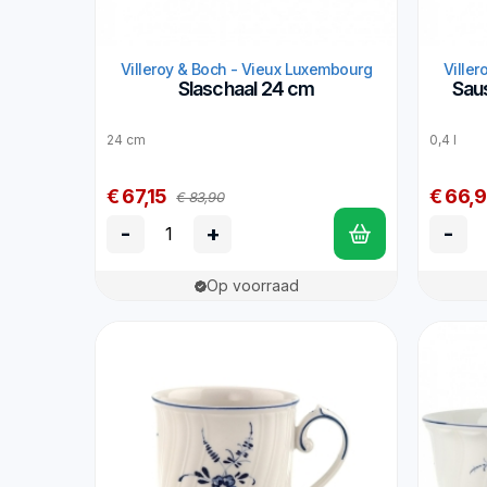
Villeroy & Boch - Vieux Luxembourg
Ville
Slaschaal 24 cm
Sau
24 cm
0,4 l
€ 67,15
€ 66,
€ 83,90
-
+
-
Op voorraad