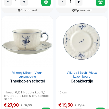
-
+
-
+
Op voorraad
Op voorraad
Villeroy & Boch - Vieux
Villeroy & Boch - Vieux
Luxembourg
Luxembourg
Theekop en schotel
Gebakbordje
Inhoud: 0,15 l. Hoogte kop 5,5
16 cm
cm. Breedte kop: 9 cm. Schotel
16 cm.
€ 27,90
€ 19,50
€ 34,90
€ 27,90