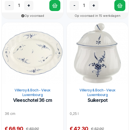
-
+
-
+
Op voorraad
Op voorraad in 15 werkdagen
Villeroy & Boch - Vieux
Villeroy & Boch - Vieux
Luxembourg
Luxembourg
Vleeschotel 36 cm
Suikerpot
36 cm
0,25 l
€ 66,90
€ 42,30
€ 83,90
€ 52,90