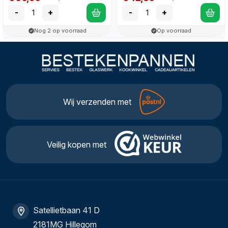
-
+
-
+
Nog 2 op voorraad
Op voorraad
Wij verzenden met
Veilig kopen met
Satellietbaan 41 D
2181MG Hillegom