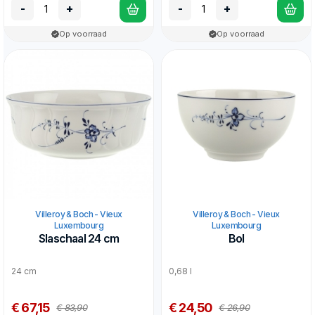
-
+
-
+
Op voorraad
Op voorraad
Villeroy & Boch - Vieux
Villeroy & Boch - Vieux
Luxembourg
Luxembourg
Slaschaal 24 cm
Bol
24 cm
0,68 l
€ 67,15
€ 24,50
€ 83,90
€ 26,90