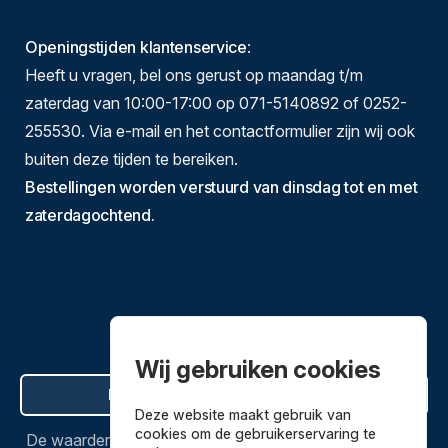
Openingstijden klantenservice
:
Heeft u vragen, bel ons gerust op maandag t/m
zaterdag van 10:00-17:00 op 071-5140892 of 0252-
255530. Via e-mail en het contactformulier zijn wij ook
buiten deze tijden te bereiken.
Bestellingen worden verstuurd van dinsdag tot en met
zaterdagochtend.
Wij gebruiken cookies
Hier de overeenkomst ontbinden
Deze website maakt gebruik van
cookies om de gebruikerservaring te
De waardering van
Bestekenpannen.nl
bij
Webwinkel