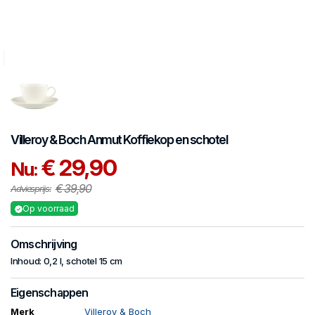
Villeroy & Boch
Anmut
Koffiekop en schotel
€ 29,90
Nu:
€ 39,90
Adviesprijs:
Op voorraad
Omschrijving
Inhoud: 0,2 l, schotel 15 cm
Eigenschappen
Merk
Villeroy & Boch