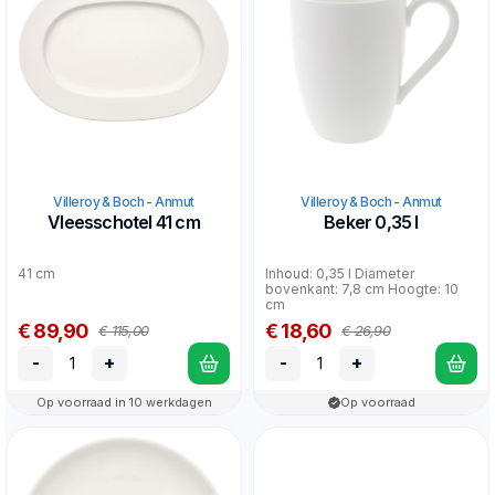
Villeroy & Boch - Anmut
Villeroy & Boch - Anmut
Vleesschotel 41 cm
Beker 0,35 l
41 cm
Inhoud: 0,35 l Diameter
bovenkant: 7,8 cm Hoogte: 10
cm
€ 89,90
€ 18,60
€ 115,00
€ 26,90
-
+
-
+
Op voorraad in 10 werkdagen
Op voorraad