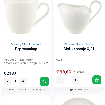
Villeroy & Boch - Anmut
Villeroy & Boch - Anmut
Espressokop
Melkkannetje 0,2 l
Inhoud: 0,1 l Diameter
0,2 l
bovenkant: 6 cm Hoogte: 5,5 cm
€ 39,90
€ 49,90
€ 21,90
-
+
-
+
Op voorraad in 10 werkdagen
Op voorraad