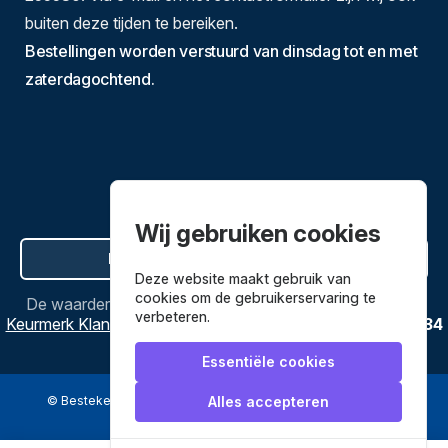
buiten deze tijden te bereiken.
Bestellingen worden verstuurd van dinsdag tot en met
zaterdagochtend.
Wij gebruiken cookies
Hier de overeenkomst ontbinden
Deze website maakt gebruik van
cookies om de gebruikerservaring te
De waardering van
Bestekenpannen.nl
bij
Webwinkel
verbeteren.
Keurmerk Klantbeoordelingen
is
9.8
/
10
gebaseerd op
3634
reviews.
Essentiële cookies
© Bestekenpannen.nl 2026
een webshop van
Alles accepteren