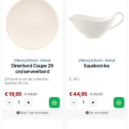
Villeroy & Boch - Anmut
Villeroy & Boch - Anmut
Dinerbord Coupe 29
Sauskom los
cm/serveerbord
Dit bord is uit de collectie,
0, 45 l
laatste! 29 cm
€ 19,95
€ 44,95
€ 34,90
€ 50,00
-
+
-
+
Nog 1 op voorraad
Op voorraad