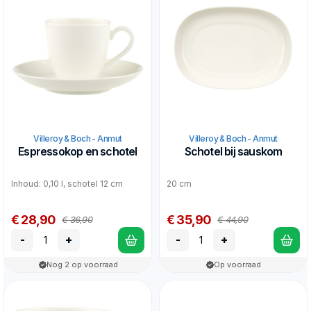
Villeroy & Boch - Anmut
Villeroy & Boch - Anmut
Espressokop en schotel
Schotel bij sauskom
Inhoud: 0,10 l, schotel 12 cm
20 cm
€ 28,90
€ 35,90
€ 36,90
€ 44,90
-
+
-
+
Nog 2 op voorraad
Op voorraad