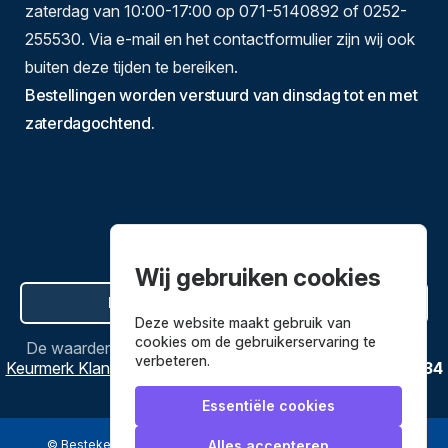
zaterdag van 10:00-17:00 op 071-5140892 of 0252-
255530. Via e-mail en het contactformulier zijn wij ook
buiten deze tijden te bereiken.
Bestellingen worden verstuurd van dinsdag tot en met
zaterdagochtend.
Wij gebruiken cookies
Hier de overeenkomst ontbinden
Deze website maakt gebruik van
cookies om de gebruikerservaring te
De waardering van
Bestekenpannen.nl
bij
Webwinkel
verbeteren.
Keurmerk Klantbeoordelingen
is
9.8
/
10
gebaseerd op
3634
reviews.
Essentiële cookies
© Bestekenpannen.nl 2026
een webshop van
Alles accepteren