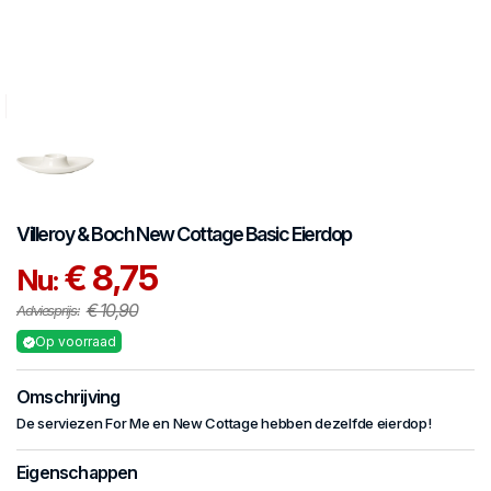
Villeroy & Boch
New Cottage Basic
Eierdop
€ 8,75
Nu:
€ 10,90
Adviesprijs:
Op voorraad
Omschrijving
De serviezen For Me en New Cottage hebben dezelfde eierdop!
Eigenschappen