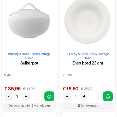
Villeroy & Boch - New Cottage
Villeroy & Boch - New Cottage
Basic
Basic
Suikerpot
Diep bord 23 cm
0,45 l
23 cm
€ 35,95
€ 18,50
€ 44,90
€ 26,90
-
+
-
+
Op voorraad in 15 werkdagen
Op voorraad