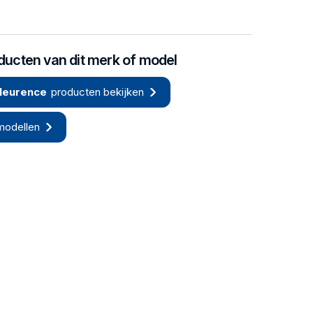
oducten van dit merk of model
leurence
producten bekijken
modellen