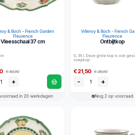
eroy & Boch - French Garden
Villeroy & Boch - French G
Fleurence
Fleurence
Vleesschaal 37 cm
Ontbijtkop
cm
0, 35 l. Deze grote kop is ook gesc
soepkop.
90
€ 21,50
€ 83,90
€ 26,90
+
-
+
voorraad in 20 werkdagen
Nog 2 op voorraad