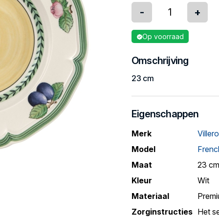
-
+
Op voorraad
Omschrijving
23 cm
Eigenschappen
Merk
Viller
Model
Frenc
Maat
23 c
Kleur
Wit
Materiaal
Premi
Zorginstructies
Het s