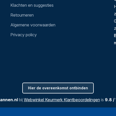
Klachten en suggesties
H
Retourneren
0
Algemene voorwaarden
z
Privacy policy
B
Hier de overeenkomst ontbinden
annen.nl
bij
Webwinkel Keurmerk Klantbeoordelingen
is
9.8
/