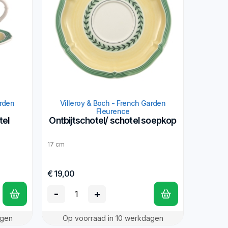
arden
Villeroy & Boch - French Garden
Fleurence
tel
Ontbijtschotel/ schotel soepkop
17 cm
€ 19,00
-
+
agen
Op voorraad in 10 werkdagen