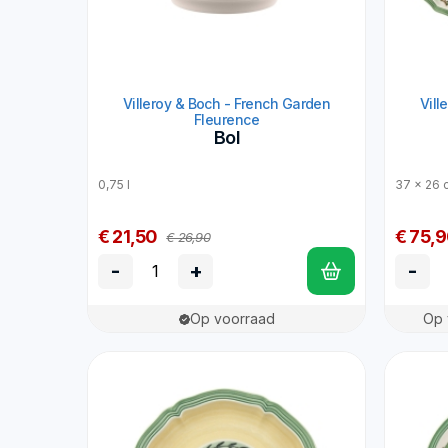
Villeroy & Boch - French Garden
Vill
Fleurence
Bol
0,75 l
37 x 26 
€ 21,50
€ 75,
€ 26,90
-
+
-
Op voorraad
Op 