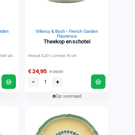
arden
Villeroy & Boch - French Garden
Fleurence
Theekop en schotel
hikt als
Inhoud 0,20 l, schotel 15 cm
€ 24,95
€ 34,90
-
+
Op voorraad