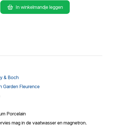
In winkelmandje leggen
oy & Boch
h Garden Fleurence
m
um Porcelain
ervies mag in de vaatwasser en magnetron.