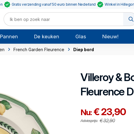
en
Gratis verzending vanaf 50 euro binnen Nederland
Winkel in Hillego
Pannen
De keuken
Glas
Nieuw!
en
French Garden Fleurence
Diep bord
Villeroy & B
Fleurence
D
€ 23,90
Nu:
€ 32,90
Adviesprijs: