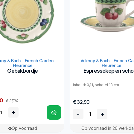
eroy & Boch - French Garden
Villeroy & Boch - French G
Fleurence
Fleurence
Gebakbordje
Espressokop en scho
Inhoud: 0,1 l, schotel 13 cm
90
€ 27,90
€ 32,90
+
-
+
Op voorraad
Op voorraad in 20 werkd