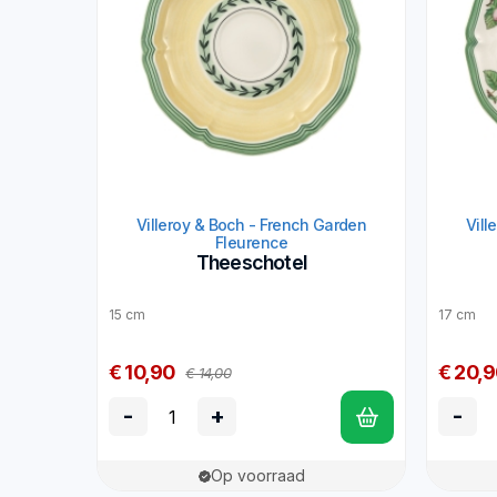
Villeroy & Boch - French Garden
Vill
Fleurence
Theeschotel
15 cm
17 cm
€ 10,90
€ 20,
€ 14,00
-
+
-
Op voorraad