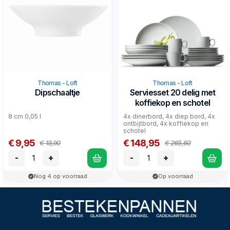
Thomas - Loft
Thomas - Loft
Dipschaaltje
Serviesset 20 delig met
koffiekop en schotel
8 cm 0,05 l
4x dinerbord, 4x diep bord, 4x
ontbijtbord, 4x koffiekop en
schotel
€ 9,95
€ 148,95
€ 13,90
€ 265,60
-
+
-
+
Nog 4 op voorraad
Op voorraad