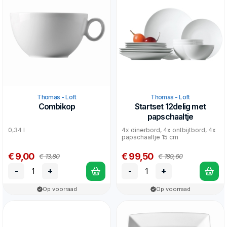
Thomas - Loft
Thomas - Loft
Combikop
Startset 12delig met
papschaaltje
0,34 l
4x dinerbord, 4x ontbijtbord, 4x
papschaaltje 15 cm
€ 9,00
€ 99,50
€ 13,80
€ 189,60
-
+
-
+
Op voorraad
Op voorraad