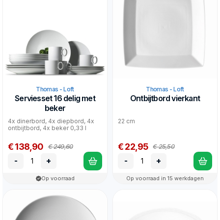
Thomas - Loft
Thomas - Loft
Serviesset 16 delig met
Ontbijtbord vierkant
beker
4x dinerbord, 4x diepbord, 4x
22 cm
ontbijtbord, 4x beker 0,33 l
€ 138,90
€ 22,95
€ 249,60
€ 25,50
-
+
-
+
Op voorraad
Op voorraad in 15 werkdagen