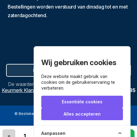
Bestellingen worden verstuurd van dinsdag tot en met
zaterdagochtend.
Wij gebruiken cookies
Hier de overeenkomst ontbinden
Deze website maakt gebruik van
cookies om de gebruikerservaring te
De waardering van
Bestekenpannen.nl
bij
Webwinkel
verbeteren.
Keurmerk Klantbeoordelingen
is
9.8
/
10
gebaseerd op
3635
reviews.
Essentiële cookies
© Bestekenpannen.nl 2026
een webshop van
Alles accepteren
Veilig betalen met
Aanpassen
-
+
In winkelmandje leggen