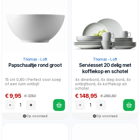
Thomas - Loft
Thomas - Loft
Papschaaltje rond groot
Serviesset 20 delig met
koffiekop en schotel
15 cm 0,80 l Perfect voor soep
4x dinerbord, 4x diep bord, 4x
of een ruim ontbijt!
ontbijtbord, 4x koffiekop en
schotel
€ 9,95
€ 148,95
€ 17,50
€ 265,60
-
+
-
+
Op voorraad
Op voorraad