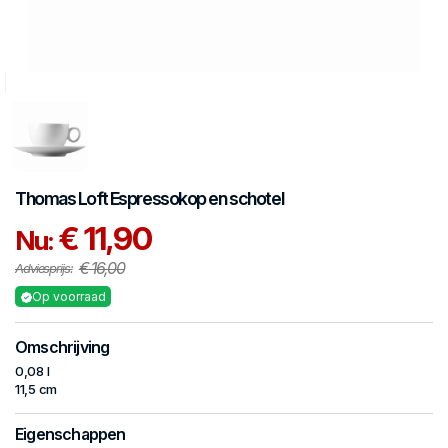
Thomas
Loft
Espressokop en schotel
€ 11,90
Nu:
€ 16,00
Adviesprijs:
Op voorraad
Omschrijving
0,08 l
11,5 cm
Eigenschappen