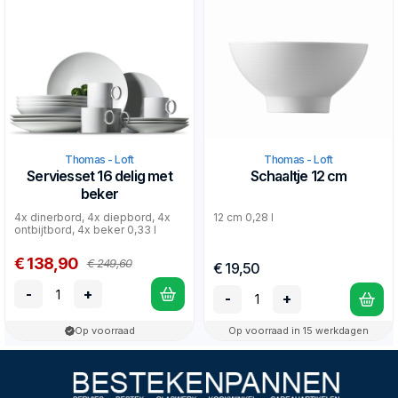
Thomas - Loft
Thomas - Loft
Serviesset 16 delig met
Schaaltje 12 cm
beker
4x dinerbord, 4x diepbord, 4x
12 cm 0,28 l
ontbijtbord, 4x beker 0,33 l
€ 138,90
€ 249,60
€ 19,50
-
+
-
+
Op voorraad
Op voorraad in 15 werkdagen