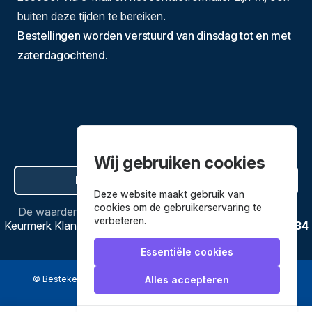
buiten deze tijden te bereiken.
Bestellingen worden verstuurd van dinsdag tot en met
zaterdagochtend.
Wij gebruiken cookies
Hier de overeenkomst ontbinden
Deze website maakt gebruik van
cookies om de gebruikerservaring te
De waardering van
Bestekenpannen.nl
bij
Webwinkel
verbeteren.
Keurmerk Klantbeoordelingen
is
9.8
/
10
gebaseerd op
3634
reviews.
Essentiële cookies
© Bestekenpannen.nl 2026
een webshop van
Alles accepteren