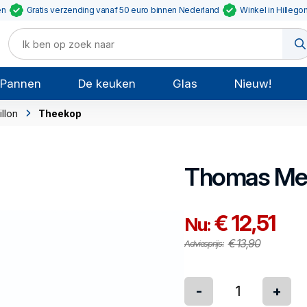
en
Gratis verzending vanaf 50 euro binnen Nederland
Winkel in Hillego
Pannen
De keuken
Glas
Nieuw!
llon
Theekop
Thomas
Me
€ 12,51
Nu:
€ 13,90
Adviesprijs:
-
+