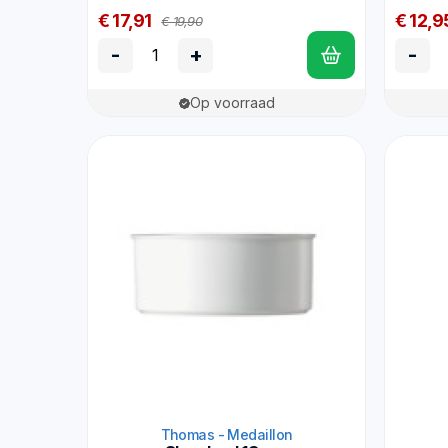
€ 17,91
€ 12,9
€ 19,90
-
+
-
Op voorraad
Thomas - Medaillon