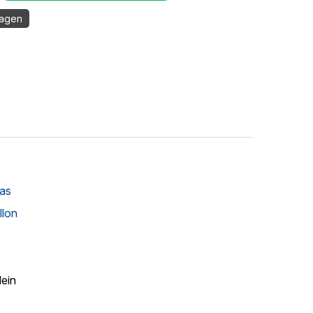
dagen
as
llon
lein