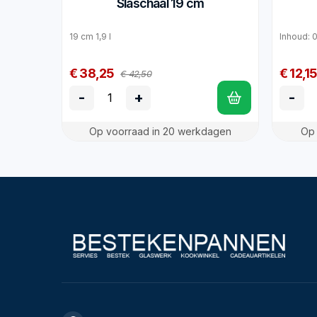
Slaschaal 19 cm
19 cm 1,9 l
Inhoud: 
€ 38,25
€ 12,15
€ 42,50
-
+
-
Op voorraad in 20 werkdagen
Op 