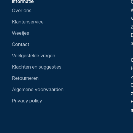
Informatie
Over ons
V
Klantenservice
Z
Weetjes
D
a
Contact
Veelgestelde vragen
O
Klachten en suggesties
H
Retourneren
0
Algemene voorwaarden
z
Privacy policy
B