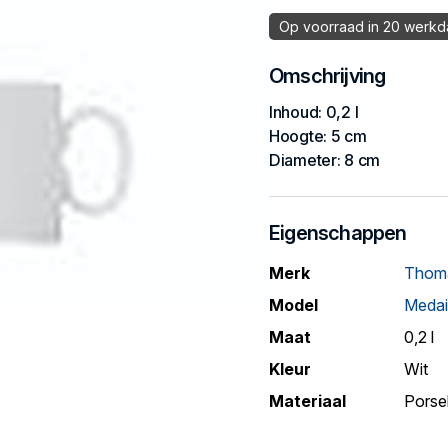
Op voorraad in 20 werk
Omschrijving
Inhoud: 0,2 l
Hoogte: 5 cm
Diameter: 8 cm
Eigenschappen
Merk
Thom
Model
Medai
Maat
0,2 l
Kleur
Wit
Materiaal
Porse