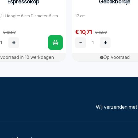
Espressokop
Gebakbordje
0,1 l Hoogte: 6 cm Diameter: 5 cm
17 cm
€ 10,71
€ 13,50
€ 11,90
+
-
+
voorraad in 10 werkdagen
Op voorraad
Wij verzenden met