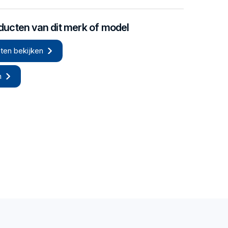
oducten van dit merk of model
ten bekijken
n